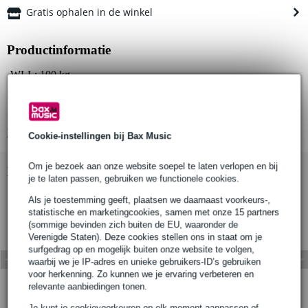
Gratis ophalen in de winkel
Productinformatie
WLL: 100 kg
Buisdiameter: 1" (25 mm)
Spigotdiameter: 16 mm
Bekijk alle productspecificaties
Cookie-instellingen bij Bax Music
Om je bezoek aan onze website soepel te laten verlopen en bij
Bekijk ook eens (1)
je te laten passen, gebruiken we functionele cookies.
Als je toestemming geeft, plaatsen we daarnaast voorkeurs-,
statistische en marketingcookies, samen met onze 15 partners
(sommige bevinden zich buiten de EU, waaronder de
Verenigde Staten). Deze cookies stellen ons in staat om je
surfgedrag op en mogelijk buiten onze website te volgen,
waarbij we je IP-adres en unieke gebruikers-ID’s gebruiken
voor herkenning. Zo kunnen we je ervaring verbeteren en
relevante aanbiedingen tonen.
Je kunt je cookievoorkeuren op elk moment aanpassen of