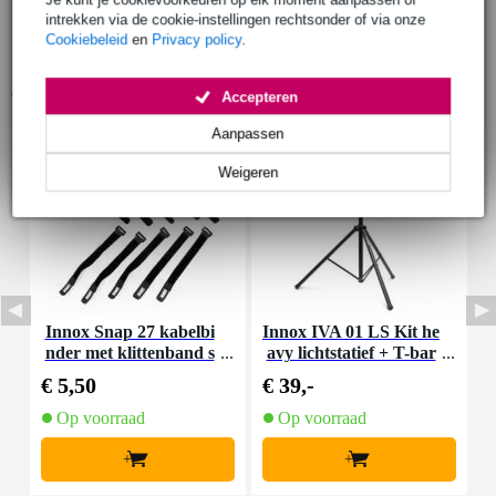
intrekken via de cookie-instellingen rechtsonder of via onze
Cookiebeleid
en
Privacy policy
.
Accessoires (9)
Accepteren
Aanpassen
Weigeren
Innox Snap 27 kabelbi
Innox IVA 01 LS Kit he
I
nder met klittenband s
avy lichtstatief + T-bar
mal zwart (10 stuks)
€ 5,50
€ 39,-
€
Op voorraad
Op voorraad
+
+