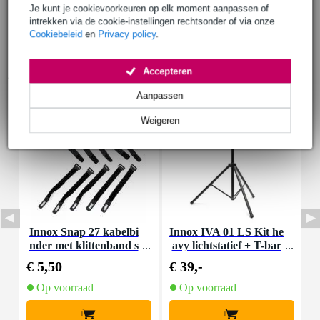
Je kunt je cookievoorkeuren op elk moment aanpassen of
intrekken via de cookie-instellingen rechtsonder of via onze
Cookiebeleid
en
Privacy policy
.
Accepteren
Accessoires (9)
Aanpassen
Weigeren
Innox Snap 27 kabelbi
Innox IVA 01 LS Kit he
I
nder met klittenband s
avy lichtstatief + T-bar
mal zwart (10 stuks)
€ 5,50
€ 39,-
€
Op voorraad
Op voorraad
+
+