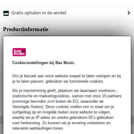
Gratis ophalen in de winkel
Productinformatie
WLL: 100 kg
Buizen diameter: Ø32mm (1¼")
Kleur: zwart (T5885501) of zilver (T58855)
Cookie-instellingen bij Bax Music
Bekijk alle productspecificaties
Om je bezoek aan onze website soepel te laten verlopen en bij
Bekijk ook eens (1)
je te laten passen, gebruiken we functionele cookies.
Als je toestemming geeft, plaatsen we daarnaast voorkeurs-,
statistische en marketingcookies, samen met onze 15 partners
(sommige bevinden zich buiten de EU, waaronder de
Verenigde Staten). Deze cookies stellen ons in staat om je
surfgedrag op en mogelijk buiten onze website te volgen,
waarbij we je IP-adres en unieke gebruikers-ID’s gebruiken
voor herkenning. Zo kunnen we je ervaring verbeteren en
relevante aanbiedingen tonen.