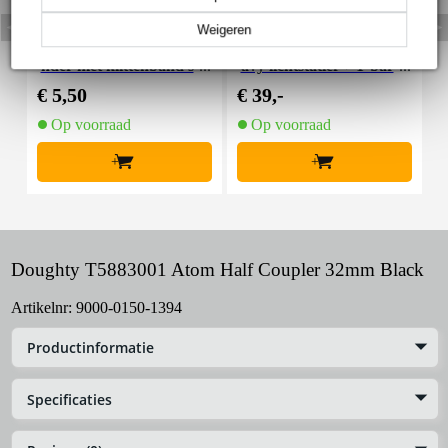
Weigeren
Innox Snap 27 kabelbi
Innox IVA 01 LS Kit he
I
nder met klittenband s
avy lichtstatief + T-bar
mal zwart (10 stuks)
€ 5,50
€ 39,-
€
Op voorraad
Op voorraad
+
+
Doughty T5883001 Atom Half Coupler 32mm Black
Artikelnr:
9000-0150-1394
Productinformatie
Specificaties