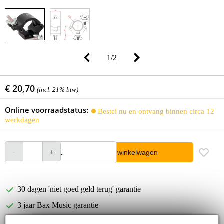
1
/
2
€ 20,70
(incl. 21% btw)
Online voorraadstatus:
Bestel nu en ontvang binnen circa 12
werkdagen
In winkelwagen
30 dagen 'niet goed geld terug' garantie
3 jaar Bax Music garantie