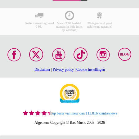
Gratis verzending vanaf
Voor 23:00 besteld,
30 dagen 'niet goed
€ 99,-
morgen in huis (mits
geld terug' garantie!
op voorraad)
BLOG
Disclaimer
|
Privacy policy
|
Cookie-instellingen
op basis van meer dan 113.816 klantreviews
Algemene Copyright © Bax Music 2003 - 2026