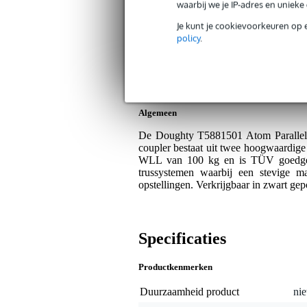
Bax Music Garantie
: Op dit product kri
waarbij we je IP-adres en uniek
Op dit product krijg je 3 jaar Bax Music Gara
Je kunt je cookievoorkeuren op 
policy
.
Plus- en minpunten
Geschikt voor 32mm buizen.
TÜV goedgekeurd voor extra veili
Algemeen
De Doughty T5881501 Atom Parallel 
coupler bestaat uit twee hoogwaardige 
WLL van 100 kg en is TÜV goedgekeu
trussystemen waarbij een stevige ma
opstellingen. Verkrijgbaar in zwart gep
Specificaties
Productkenmerken
Duurzaamheid product
nie