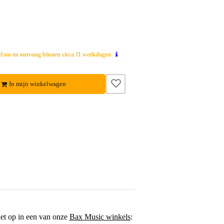
el nu en ontvang binnen circa 11 werkdagen
In mijn winkelwagen
het op in een van onze
Bax Music winkels
: