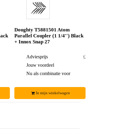
Doughty T5881501 Atom
lack
Parallel Coupler (1 1/4'') Black
+ Innox Snap 27
€ 67,-
Adviesprijs
€ 43,50
€ 6,-
Jouw voordeel
€ 1,50
€ 61,-
Nu als combinatie voor
€ 42,-
In mijn winkelwagen