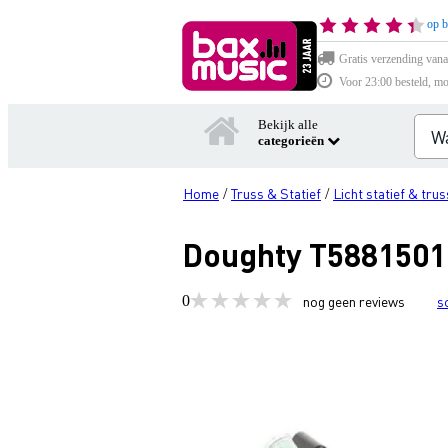
op b
Gratis verzending vana
Voor 23:00 besteld, mo
Bekijk alle
categorieën
Home
Truss & Statief
Licht statief & trus
/
/
Doughty T5881501 A
0
nog geen reviews
s