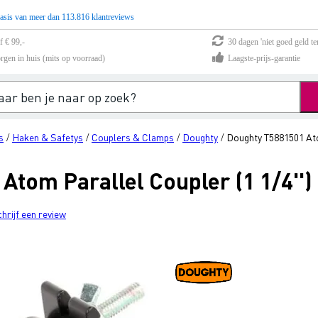
asis van meer dan 113.816 klantreviews
f € 99,-
30 dagen 'niet goed geld te
rgen in huis (mits op voorraad)
Laagste-prijs-garantie
s
Haken & Safetys
Couplers & Clamps
Doughty
Doughty T5881501 Atom
/
/
/
/
tom Parallel Coupler (1 1/4'')
chrijf een review