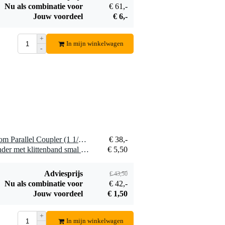
Nu als combinatie voor
€ 61,-
Ayra DMX
Jouw voordeel
€ 6,-
Terminator
€ 5,50
+
In mijn winkelwagen
Bestel mee
-
1 x Doughty T5881501 Atom Parallel Coupler (1 1/4'') Black
€ 38,-
1 x Innox Snap 27 kabelbinder met klittenband smal zwart (10 stuks)
€ 5,50
Adviesprijs
€ 43,50
Nu als combinatie voor
€ 42,-
Jouw voordeel
€ 1,50
+
In mijn winkelwagen