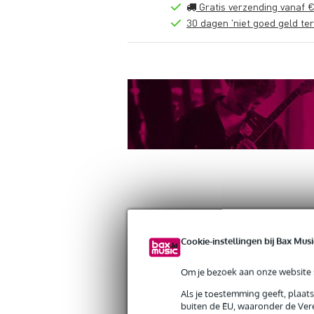
Gratis verzending vanaf €
30 dagen 'niet goed geld ter
Productinformatie
Reviews
(0)
Down
Cookie-instellingen bij Bax Musi
Doughty T5881501 Atom Parallel Coupl
Artikelnr:
9000-0150-1382
Om je bezoek aan onze website s
Servicebelofte
Als je toestemming geeft, plaat
buiten de EU, waaronder de Vere