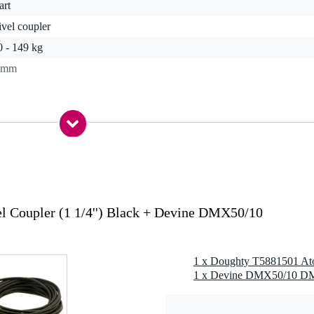
art
vel coupler
0 - 149 kg
 mm
0 gr
 x 7,0 x 6,0 cm
l Coupler (1 1/4'') Black + Devine DMX50/10
2 T6 aluminium, rolpinnen van roestvrij staal