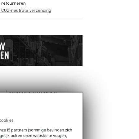
s retourneren
s CO2-neutrale verzending
ANDEREN KOCHTEN
OOK
Schrijf zelf een review
cookies.
onze 15 partners (sommige bevinden zich
Je naam
elijk buiten onze website te volgen,
Er zijn nog geen reviews voor dit product.