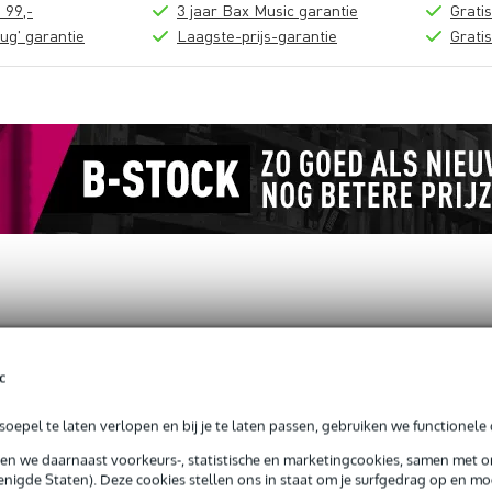
 99,-
3 jaar Bax Music garantie
Grati
ug' garantie
Laagste-prijs-garantie
Grati
loads (1)
c
er (1 1/4'') Black
oepel te laten verlopen en bij je te laten passen, gebruiken we functionele 
sen we daarnaast voorkeurs-, statistische en marketingcookies, samen met 
nigde Staten). Deze cookies stellen ons in staat om je surfgedrag op en mog