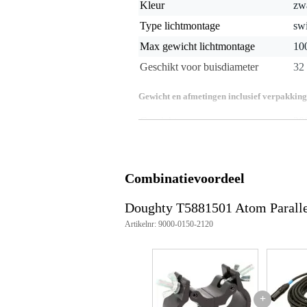
Kleur
zw
Type lichtmontage
swi
Max gewicht lichtmontage
10
Geschikt voor buisdiameter
32
Gewicht en afmetingen inclusief verpakking
Gewicht
20
(incl. verpakking)
Afmeting
8,0
(incl. verpakking)
Productspecificaties
Combinatievoordeel
WLL: 100 kg
Buisdiameter: 32 mm (1¼")
Doughty T5881501 Atom Paralle
Materiaal: Hoofdbody van AW608
Artikelnr: 9000-0150-2120
Klembreedte: 30 mm
Aantal stuks per doos: 10
Max. Draaimoment: Handvast
Veiligheidsfactor: 5:1
Gewicht per stuk: 0.18 kg
Kleur: Zwart (poedercoating)
+
TÜV goedgekeurd