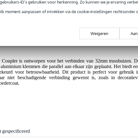
jg je 3 jaar Bax Music Garantie.
e gebruikers-ID’s gebruiken voor herkenning. Zo kunnen we je ervaring verb
ntie.
elk moment aanpassen of intrekken via de cookie-instellingen rechtsonder 
Weigeren
Aan
gheid.
Coupler is ontworpen voor het verbinden van 32mm trussbuizen. D
aluminium klemmen die parallel aan elkaar zijn geplaatst. Het biedt ee
rd voor betrouwbaarheid. Dit product is perfect voor gebruik i
ar niet beschadigende verbinding gewenst is, zoals in decoratiev
oedercoat.
t gespecificeerd