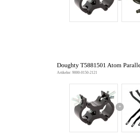
Artikelnummer: T5881501
Doughty T5881501 Atom Parallel
Artikelnr: 9000-0150-2121
+