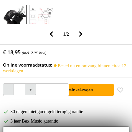
1
/
2
€ 18,95
(incl. 21% btw)
Online voorraadstatus:
Bestel nu en ontvang binnen circa 12
werkdagen
In winkelwagen
30 dagen 'niet goed geld terug' garantie
3 jaar Bax Music garantie