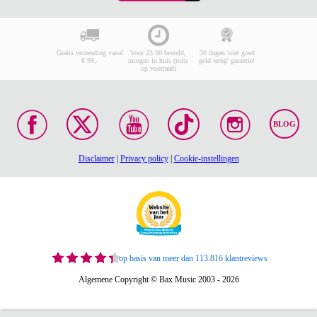
Gratis verzending vanaf
Voor 23:00 besteld,
30 dagen 'niet goed
€ 99,-
morgen in huis (mits
geld terug' garantie!
op voorraad)
BLOG
Disclaimer
|
Privacy policy
|
Cookie-instellingen
op basis van meer dan 113.816 klantreviews
Algemene Copyright © Bax Music 2003 - 2026