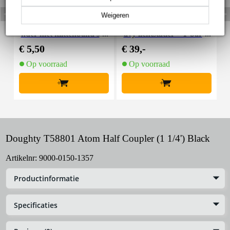
Weigeren
Innox Snap 27 kabelbi
Innox IVA 01 LS Kit he
I
nder met klittenband s
avy lichtstatief + T-bar
mal zwart (10 stuks)
€ 5,50
€ 39,-
€
Op voorraad
Op voorraad
+
+
Doughty T58801 Atom Half Coupler (1 1/4') Black
Artikelnr:
9000-0150-1357
Productinformatie
Specificaties