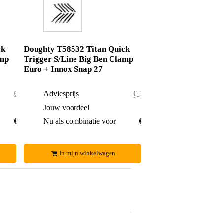
ck
Doughty T58532 Titan Quick
amp
Trigger S/Line Big Ben Clamp
Euro + Innox Snap 27
€ 128,-
Adviesprijs
€ 104,50
€ 6,-
Jouw voordeel
€ 1,50
€ 122,-
Nu als combinatie voor
€ 103,-
In mijn winkelwagen