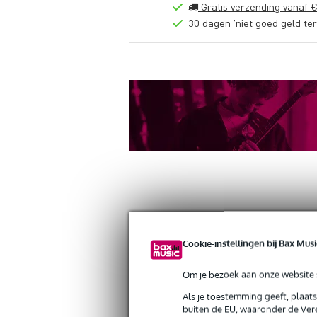
Gratis verzending vanaf €
30 dagen 'niet goed geld ter
Productinformatie
Reviews
(0)
Down
Cookie-instellingen bij Bax Musi
Doughty T58532 Titan Quick Trigger
Artikelnr:
9000-0150-0419
Om je bezoek aan onze website s
Servicebelofte
Als je toestemming geeft, plaat
buiten de EU, waaronder de Vere