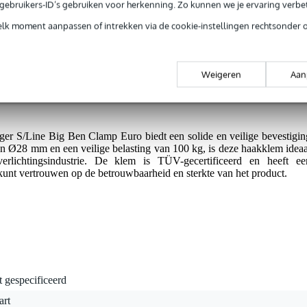
jg je 3 jaar Bax Music Garantie.
e gebruikers-ID’s gebruiken voor herkenning. Zo kunnen we je ervaring verb
ntie.
elk moment aanpassen of intrekken via de cookie-instellingen rechtsonder 
Weigeren
Aan
r S/Line Big Ben Clamp Euro biedt een solide en veilige bevestigin
 van Ø28 mm en een veilige belasting van 100 kg, is deze haakklem ideaa
erlichtingsindustrie. De klem is TÜV-gecertificeerd en heeft ee
 kunt vertrouwen op de betrouwbaarheid en sterkte van het product.
t gespecificeerd
art