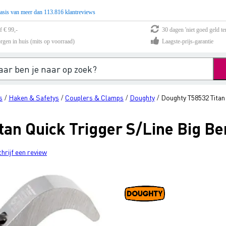
asis van meer dan 113.816 klantreviews
f € 99,-
30 dagen 'niet goed geld te
rgen in huis (mits op voorraad)
Laagste-prijs-garantie
s
Haken & Safetys
Couplers & Clamps
Doughty
Doughty T58532 Titan
/
/
/
/
tan Quick Trigger S/Line Big B
chrijf een review