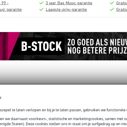
 99,-
3 jaar Bax Music garantie
Grati
ug' garantie
Laagste-prijs-garantie
Grati
loads (1)
c
 S/Line Big Ben Clamp Euro
oepel te laten verlopen en bij je te laten passen, gebruiken we functionele 
sen we daarnaast voorkeurs-, statistische en marketingcookies, samen met 
nigde Staten). Deze cookies stellen ons in staat om je surfgedrag op en mog