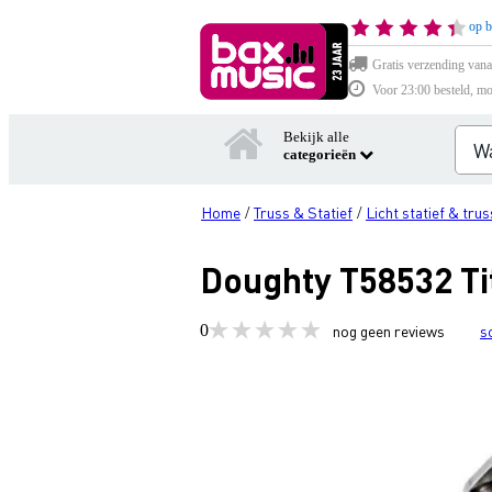
op b
Gratis verzending vana
Voor 23:00 besteld, mo
Bekijk alle
categorieën
Home
Truss & Statief
Licht statief & trus
/
/
Doughty T58532 Ti
0
nog geen reviews
s