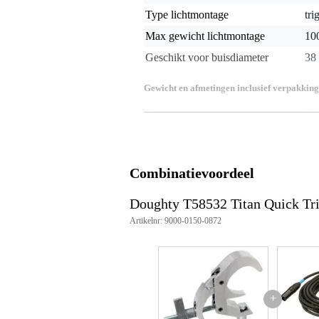
Type lichtmontage
tri
Max gewicht lichtmontage
10
Geschikt voor buisdiameter
38
Gewicht en afmetingen inclusief verpakking
Gewicht
70
(incl. verpakking)
Afmeting
12,
(incl. verpakking)
Productspecificaties
Combinatievoordeel
Type: Doughty T58532 Titan Qu
Geschikt voor buisdiameter: Ø
Doughty T58532 Titan Quick Tr
Materiaal hoofdbestanddeel: A
Artikelnr: 9000-0150-0872
Materiaal rollpins: roestvrij staal
Materiaal spigot: AW6082 T6 a
Spigotmaat: Ø28 mm TV spigot
Max. aandraaimoment: Handvas
Max. verticale belasting (WLL):
Gewicht: 0,70 kg
+
Veiligheidsfactor: 5:1
Kleur: poedergecoat satijn zwart