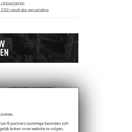
s retourneren
s CO2-neutrale verzending
ANDEREN KOCHTEN
OOK
Schrijf zelf een review
cookies.
onze 15 partners (sommige bevinden zich
Je naam
elijk buiten onze website te volgen,
Er zijn nog geen reviews voor dit product.