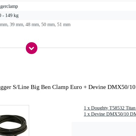
ggerclamp
0 - 149 kg
 mm, 39 mm, 48 mm, 50 mm, 51 mm
0 gr
0 x 7,0 x 4,0 cm
ick Trigger S/Line Big Ben Clamp Euro
38 - Ø51 mm
igger S/Line Big Ben Clamp Euro + Devine DMX50/10
W6082 T6 aluminium
luminium
t
 100 kg