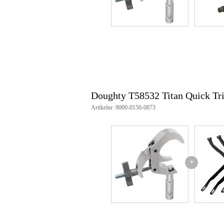
TÜV goedgekeurd
Artikelnummer: T58532
Doughty T58532 Titan Quick Tr
Artikelnr: 9000-0150-0873
+