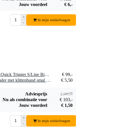
Jouw voordeel
€ 6,-
Ayra DMX
Terminator
+
€ 5,50
In mijn winkelwagen
-
Bestel mee
1 x Doughty T58532 Titan Quick Trigger S/Line Big Ben Clamp Euro
€ 99,-
1 x Innox Snap 27 kabelbinder met klittenband smal zwart (10 stuks)
€ 5,50
Adviesprijs
€ 104,50
Nu als combinatie voor
€ 103,-
Jouw voordeel
€ 1,50
+
In mijn winkelwagen
-