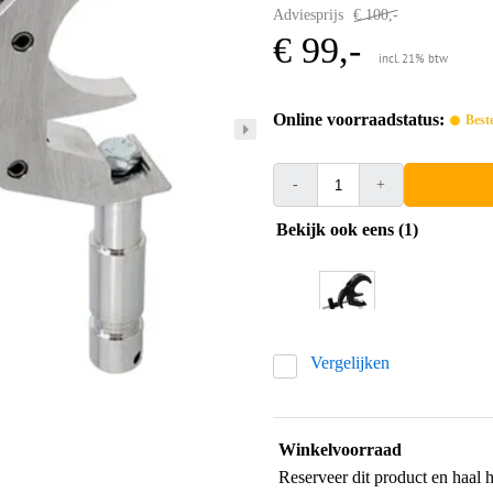
Adviesprijs
€ 100,-
€ 99,-
incl. 21% btw
Online voorraadstatus:
Best
-
+
Bekijk ook eens (1)
Vergelijken
Winkelvoorraad
Reserveer dit product en haal 