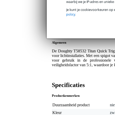
Bax Music Garantie
: Op dit product kri
waarbij we je IP-adres en uniek
Op dit product krijg je 3 jaar Bax Music Gara
Je kunt je cookievoorkeuren op 
policy
.
Plus- en minpunten
Sterk en betrouwbaar ontwerp.
Geschikt voor Ø38-51 mm buizen.
Algemeen
De Doughty T58532 Titan Quick Trigge
voor lichtinstallaties. Met een spigot
voor gebruik in de professionele v
veiligheidsfactor van 5:1, waardoor je
Specificaties
Productkenmerken
Duurzaamheid product
nie
Kleur
zw