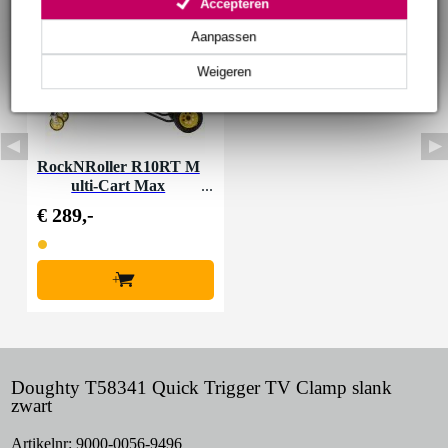
Accepteren
Aanpassen
Weigeren
RockNRoller R10RT M
ulti-Cart Max
€ 289,-
+
Doughty T58341 Quick Trigger TV Clamp slank
zwart
Artikelnr:
9000-0056-9496