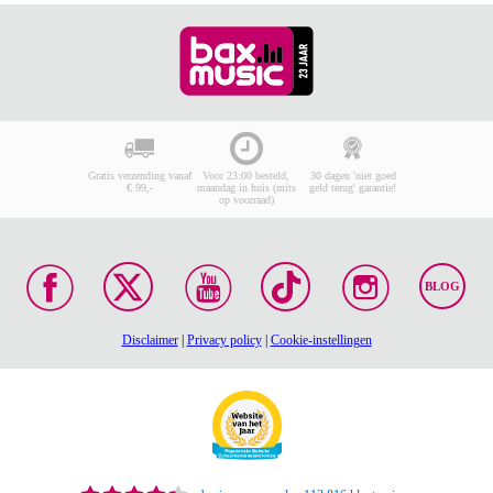
Gratis verzending vanaf
Voor 23:00 besteld,
30 dagen 'niet goed
€ 99,-
maandag in huis (mits
geld terug' garantie!
op voorraad)
BLOG
Disclaimer
|
Privacy policy
|
Cookie-instellingen