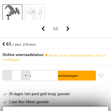
1
/
2
€ 61,-
(incl. 21% btw)
Online voorraadstatus:
Bestel nu en ontvang binnen circa 11
werkdagen
In winkelwagen
30 dagen 'niet goed geld terug' garantie
3 jaar Bax Music garantie