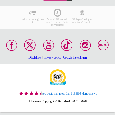
Gratis verzending vanaf
Voor 23:00 besteld,
30 dagen 'niet goed
€ 99,-
morgen in huis (mits
geld terug' garantie!
op voorraad)
BLOG
Disclaimer
|
Privacy policy
|
Cookie-instellingen
op basis van meer dan 113.816 klantreviews
Algemene Copyright © Bax Music 2003 - 2026