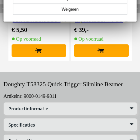
Weigeren
Innox Snap 27 kabelbi
Innox IVA 01 LS Kit he
I
nder met klittenband s
avy lichtstatief + T-bar
mal zwart (10 stuks)
€ 5,50
€ 39,-
€
Op voorraad
Op voorraad
+
+
Doughty T58325 Quick Trigger Slimline Beamer
Artikelnr:
9000-0149-9811
Productinformatie
Specificaties