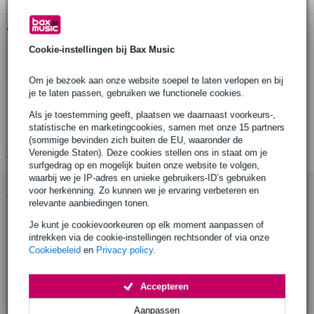
Gratis ophalen in de winkel
Cookie-instellingen bij Bax Music
Productinformatie
Om je bezoek aan onze website soepel te laten verlopen en bij
Aantal producten: 1
je te laten passen, gebruiken we functionele cookies.
Geschikt voor buisdiameter: Ø38 - 51mm
Als je toestemming geeft, plaatsen we daarnaast voorkeurs-,
statistische en marketingcookies, samen met onze 15 partners
Spigot: Ø16mm beamer spigot
(sommige bevinden zich buiten de EU, waaronder de
Bekijk alle productspecificaties
Verenigde Staten). Deze cookies stellen ons in staat om je
surfgedrag op en mogelijk buiten onze website te volgen,
waarbij we je IP-adres en unieke gebruikers-ID’s gebruiken
Accessoires (9)
voor herkenning. Zo kunnen we je ervaring verbeteren en
relevante aanbiedingen tonen.
Je kunt je cookievoorkeuren op elk moment aanpassen of
intrekken via de cookie-instellingen rechtsonder of via onze
Cookiebeleid
en
Privacy policy
.
Accepteren
Aanpassen