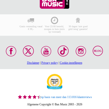
Gratis verzending vanaf
Voor 23:00 besteld,
30 dagen 'niet goed
€ 99,-
morgen in huis (mits
geld terug' garantie!
op voorraad)
BLOG
Disclaimer
|
Privacy policy
|
Cookie-instellingen
op basis van meer dan 113.816 klantreviews
Algemene Copyright © Bax Music 2003 - 2026