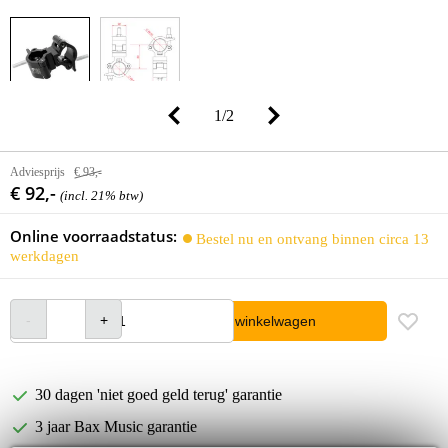
1
/
2
Adviesprijs
€ 93,-
€ 92,-
(incl. 21% btw)
Online voorraadstatus:
Bestel nu en ontvang binnen circa 13
werkdagen
In winkelwagen
30 dagen 'niet goed geld terug' garantie
3 jaar Bax Music garantie