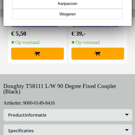
Aanpassen
Weigeren
Innox Snap 27 kabelbi
Innox IVA 01 LS Kit he
I
nder met klittenband s
avy lichtstatief + T-bar
mal zwart (10 stuks)
€ 5,50
€ 39,-
€
Op voorraad
Op voorraad
+
+
Doughty T58111 L/W 90 Degree Fixed Coupler
(Black)
Artikelnr:
9000-0149-8416
Productinformatie
Specificaties