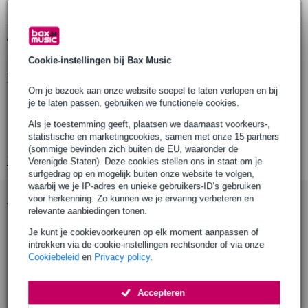
Gratis ophalen in de winkel
Cookie-instellingen bij Bax Music
Productinformatie
Om je bezoek aan onze website soepel te laten verlopen en bij
WLL: 500 kg
je te laten passen, gebruiken we functionele cookies.
Buizen diameter: 48-51 mm
Als je toestemming geeft, plaatsen we daarnaast voorkeurs-,
statistische en marketingcookies, samen met onze 15 partners
Klem breedte: 50 mm
(sommige bevinden zich buiten de EU, waaronder de
Bekijk alle productspecificaties
Verenigde Staten). Deze cookies stellen ons in staat om je
surfgedrag op en mogelijk buiten onze website te volgen,
waarbij we je IP-adres en unieke gebruikers-ID’s gebruiken
Accessoires (9)
voor herkenning. Zo kunnen we je ervaring verbeteren en
relevante aanbiedingen tonen.
Je kunt je cookievoorkeuren op elk moment aanpassen of
intrekken via de cookie-instellingen rechtsonder of via onze
Cookiebeleid
en
Privacy policy
.
Accepteren