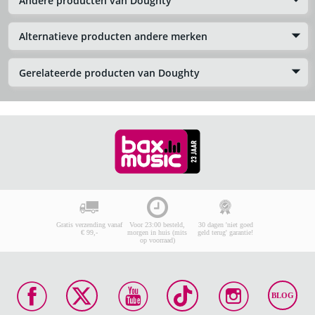
Andere producten van Doughty
Alternatieve producten andere merken
Gerelateerde producten van Doughty
Gratis verzending vanaf
Voor 23:00 besteld,
30 dagen 'niet goed
€ 99,-
morgen in huis (mits
geld terug' garantie!
op voorraad)
BLOG