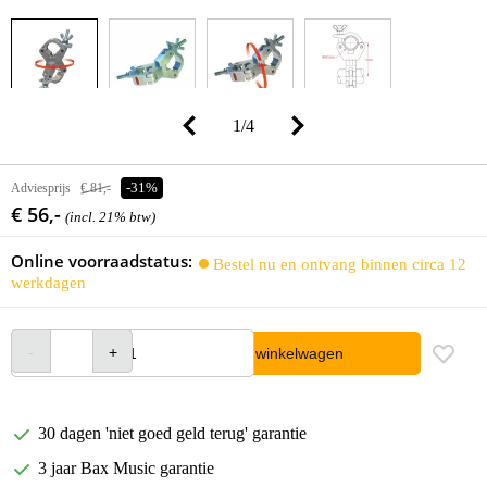
1
/
4
Adviesprijs
€ 81,-
-31%
€ 56,-
(incl. 21% btw)
Online voorraadstatus:
Bestel nu en ontvang binnen circa 12
werkdagen
In winkelwagen
30 dagen 'niet goed geld terug' garantie
3 jaar Bax Music garantie