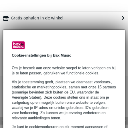
Gratis ophalen in de winkel
Productinformatie
Doughty T58030
swivel coupler
Cookie-instellingen bij Bax Music
draagvermogen: TUV-gekeurd tot 750 kg
Bekijk alle productspecificaties
Om je bezoek aan onze website soepel te laten verlopen en bij
je te laten passen, gebruiken we functionele cookies.
Als je toestemming geeft, plaatsen we daarnaast voorkeurs-,
Bekijk ook eens (1)
statistische en marketingcookies, samen met onze 15 partners
(sommige bevinden zich buiten de EU, waaronder de
Verenigde Staten). Deze cookies stellen ons in staat om je
surfgedrag op en mogelijk buiten onze website te volgen,
waarbij we je IP-adres en unieke gebruikers-ID’s gebruiken
voor herkenning. Zo kunnen we je ervaring verbeteren en
relevante aanbiedingen tonen.
Je kunt je cookievoorkeuren op elk moment aanpassen of