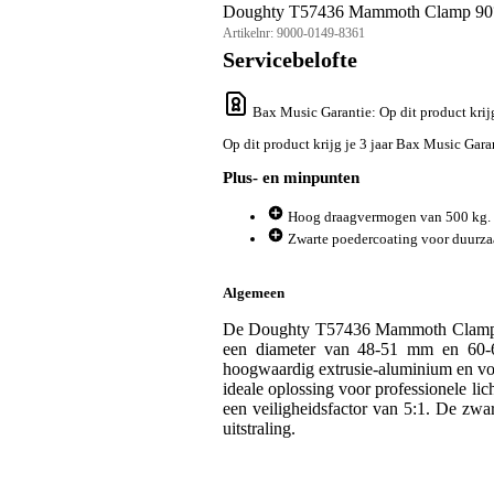
Doughty T57436 Mammoth Clamp 90°
Artikelnr:
9000-0149-8361
Servicebelofte
Bax Music Garantie
: Op dit product kri
Op dit product krijg je 3 jaar Bax Music Gara
Plus- en minpunten
Hoog draagvermogen van 500 kg.
Zwarte poedercoating voor duurz
Algemeen
De Doughty T57436 Mammoth Clamp 90°
een diameter van 48-51 mm en 60-
hoogwaardig extrusie-aluminium en voor
ideale oplossing voor professionele lic
een veiligheidsfactor van 5:1. De zwa
uitstraling.