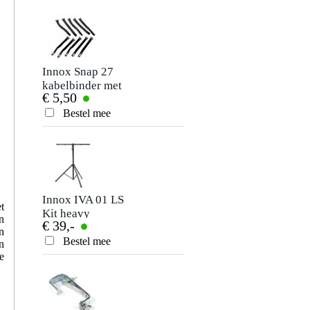
Schrijf zelf een review
Je naam
Er zijn nog geen reviews voor dit product.
Innox Snap 27
Sunlite SUSHI-Z1
kabelbinder met
DMX interface en
€ 5,50
€ 35,-
klittenband smal
software
Je beoordeling
zwart (10 stuks)
Bestel mee
Bestel mee
Je ervaring
Innox IVA 01 LS
Procab CAB475-G
t
Kit heavy
Power schuko
n
€ 39,-
€ 16,40
lichtstatief + T-bar
male-schuko
n
female
Bestel mee
Bestel mee
n
Verstuur
verlengkabel 5m
e