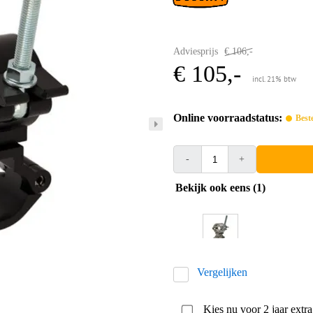
Adviesprijs
€ 106,-
€ 105,-
incl. 21% btw
Online voorraadstatus:
Best
-
+
Bekijk ook eens (1)
Vergelijken
Kies nu voor 2 jaar extr