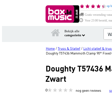
op b
Gratis verzending vana
Voor 23:00 besteld, ma
Bekijk alle
categorieën
Home
Truss & Statief
Licht statief & trus
/
/
Doughty T57436 Mammoth Clamp 90° Fixed
Doughty T57436 M
Zwart
0
nog geen reviews
s