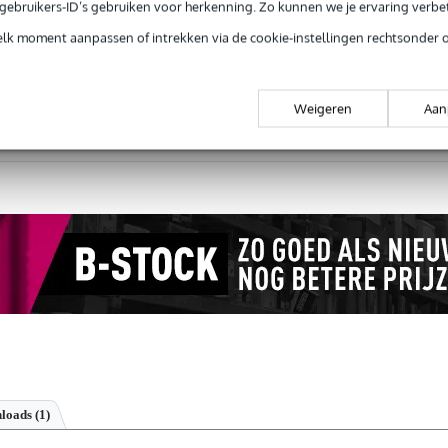
e gebruikers-ID’s gebruiken voor herkenning. Zo kunnen we je ervaring verb
Productinformatie
elk moment aanpassen of intrekken via de cookie-instellingen rechtsonder 
Weigeren
Aan
 99,-
3 jaar Bax Music garantie
Grati
ug' garantie
Laagste-prijs-garantie
Grati
loads (1)