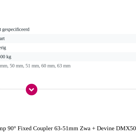
t gespecificeerd
art
rig
500 kg
 mm, 50 mm, 51 mm, 60 mm, 63 mm
0 gr
0 x 10,0 x 6,0 cm
en 60 - 63 mm
p 90° Fixed Coupler 63-51mm Zwa + Devine DMX50