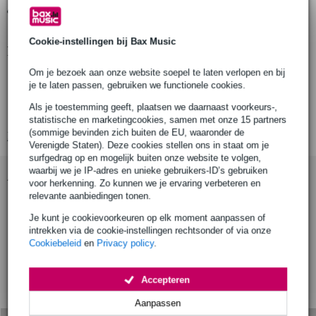
Gratis ophalen in de winkel
Cookie-instellingen bij Bax Music
Productinformatie
Om je bezoek aan onze website soepel te laten verlopen en bij
aantal producten: 1 coupler
je te laten passen, gebruiken we functionele cookies.
type: halfcoupler met Easy Grip-handgreep
Als je toestemming geeft, plaatsen we daarnaast voorkeurs-,
compatibiliteit: buizen Ø48–51 mm
statistische en marketingcookies, samen met onze 15 partners
(sommige bevinden zich buiten de EU, waaronder de
Bekijk alle productspecificaties
Verenigde Staten). Deze cookies stellen ons in staat om je
surfgedrag op en mogelijk buiten onze website te volgen,
waarbij we je IP-adres en unieke gebruikers-ID’s gebruiken
Accessoires (9)
voor herkenning. Zo kunnen we je ervaring verbeteren en
relevante aanbiedingen tonen.
Je kunt je cookievoorkeuren op elk moment aanpassen of
intrekken via de cookie-instellingen rechtsonder of via onze
Cookiebeleid
en
Privacy policy
.
Accepteren
Aanpassen