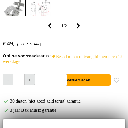
1
/
2
€ 49,-
(incl. 21% btw)
Online voorraadstatus:
Bestel nu en ontvang binnen circa 12
werkdagen
In winkelwagen
30 dagen 'niet goed geld terug' garantie
3 jaar Bax Music garantie