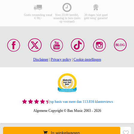
Gratis verzending vanaf
Voor 23:00 besteld,
30 dagen 'niet goed
€ 99,-
maandag in huis (mits
geld terug' garantie!
op voorraad)
BLOG
Disclaimer
|
Privacy policy
|
Cookie-instellingen
op basis van meer dan 113.816 klantreviews
Algemene Copyright © Bax Music 2003 - 2026
In winkelwagen