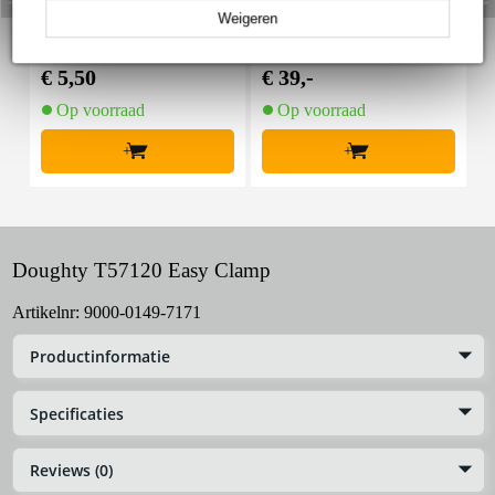
Weigeren
Innox Snap 27 kabelbi
Innox IVA 01 LS Kit he
I
nder met klittenband s
avy lichtstatief + T-bar
mal zwart (10 stuks)
€ 5,50
€ 39,-
€
Op voorraad
Op voorraad
+
+
Doughty T57120 Easy Clamp
Artikelnr:
9000-0149-7171
Productinformatie
Specificaties
Reviews (0)