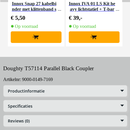
Innox Snap 27 kabelbi
Innox IVA 01 LS Kit he
I
nder met klittenband s
avy lichtstatief + T-bar
mal zwart (10 stuks)
€ 5,50
€ 39,-
€
Op voorraad
Op voorraad
+
+
Doughty T57114 Parallel Black Coupler
Artikelnr:
9000-0149-7169
Productinformatie
Specificaties
Reviews (0)