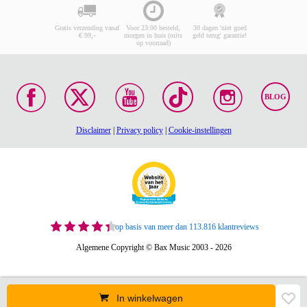
Gratis verzending vanaf
Voor 23:00 besteld,
30 dagen 'niet goed
€ 99,-
morgen in huis (mits
geld terug' garantie!
op voorraad)
BLOG
Disclaimer
|
Privacy policy
|
Cookie-instellingen
op basis van meer dan 113.816 klantreviews
Algemene Copyright © Bax Music 2003 - 2026
In winkelwagen