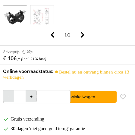
1
/
2
Adviesprijs
€ 107,-
€ 106,-
(incl. 21% btw)
Online voorraadstatus:
Bestel nu en ontvang binnen circa 13
werkdagen
In winkelwagen
Gratis verzending
30 dagen 'niet goed geld terug' garantie