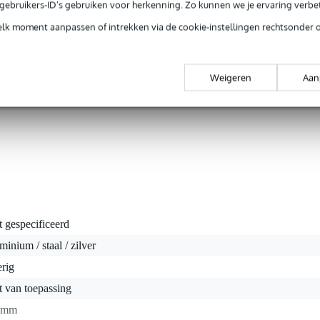
afwerking.
e gebruikers-ID’s gebruiken voor herkenning. Zo kunnen we je ervaring verb
elk moment aanpassen of intrekken via de cookie-instellingen rechtsonder 
y combineert de 48 mm 'U'-bout (T56600) met de bijpassende saddl
gssetje. Gemaakt van mild steel met een BZP-afwerking, is dit produc
Weigeren
Aan
vastzetten van buizen of truss-elementen. De bout is voorzien van M8
re en veilige bevestiging voor professioneel gebruik in rigging e
t gespecificeerd
minium / staal / zilver
rig
t van toepassing
 mm