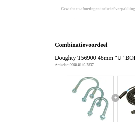
Gewicht en afmetingen inclusief verpakking
Gewicht
10
(incl. verpakking)
Afmeting
10,
(incl. verpakking)
Productspecificaties
Combinatievoordeel
part no: T56900
type product: 48 mm 'U'-bolt as
Doughty T56900 48mm ''U'' 
materiaal: mild steel
Artikelnr: 9000-0149-7837
afwerking: BZP
inhoud: T56600 'U'-bolt + T568
diameter buis: 48 mm
schroefdraad: M8
afmetingen: 79 x 69 x 51 mm (s
compatibiliteit: geschikt voor 4
+
gewicht: 0.34 kg (assemblage)