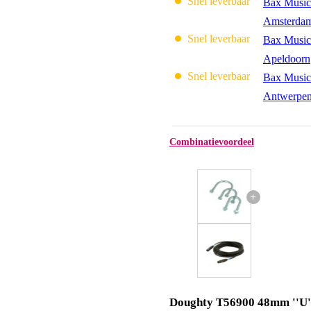
Snel leverbaar
Bax Music
Amsterda
Snel leverbaar
Bax Music
Apeldoorn
Snel leverbaar
Bax Music
Antwerpe
Combinatievoordeel
+
Doughty T56900 48mm ''U'