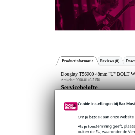
Productinformatie
Reviews
(0)
Down
Doughty T56900 48mm ''U'' BOLT
Artikelnr:
9000-0149-7156
Servicebelofte
Bax Music Garantie
: Op dit product kri
Cookie-instellingen bij Bax Musi
Op dit product krijg je 3 jaar Bax Music Gara
Om je bezoek aan onze website s
Plus- en minpunten
Als je toestemming geeft, plaat
Compleet setje met saddle inbegre
buiten de EU, waaronder de Vere