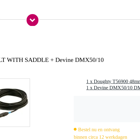
0 gr
0 x 8,0 x 6,0 cm
sembly met saddle
BOLT WITH SADDLE + Devine DMX50/10
00 saddle
addle en bout gecombineerd)
8 mm buizen en truss-elementen
Bestel nu en ontvang
binnen circa 12 werkdagen