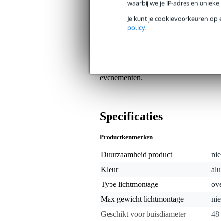
Sterk en duurzaam staal met BZP-
waarbij we je IP-adres en uniek
Je kunt je cookievoorkeuren op 
Algemeen
policy
.
Deze 'U'-boutassemblage van Dought
(T56800) tot een compleet bevestigin
duurzaam en geschikt voor het stevig 
schroefdraad en biedt een betrouwba
evenementen.
Specificaties
Productkenmerken
Duurzaamheid product
nie
Kleur
alu
Type lichtmontage
ove
Max gewicht lichtmontage
nie
Geschikt voor buisdiameter
48