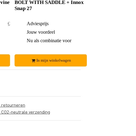
vine
BOLT WITH SADDLE + Innox
Snap 27
€ 33,20
Adviesprijs
€ 9,70
€ 0,20
Jouw voordeel
€ 0,60
€ 33,-
Nu als combinatie voor
€ 9,10
In mijn winkelwagen
s retourneren
s CO2-neutrale verzending