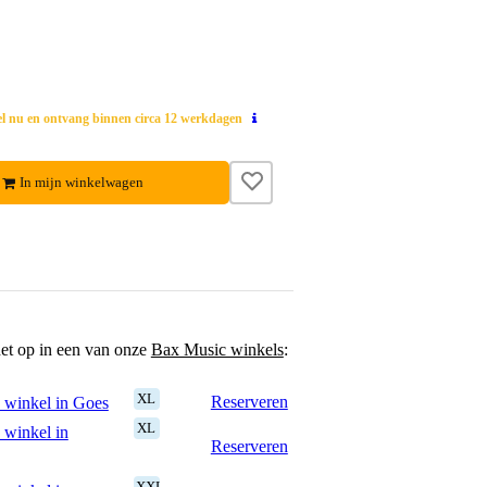
el nu en ontvang binnen circa 12 werkdagen
In mijn winkelwagen
het op in een van onze
Bax Music winkels
:
XL
Reserveren
 winkel in Goes
XL
 winkel in
Reserveren
XXL