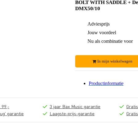
BOLT WITH SADDLE + De
DMX50/10
Adviesprijs
Jouw voordeel
Nu als combinatie voor
In mijn winkelwagen
Productinformatie
 99,-
3 jaar Bax Music garantie
Grati
ug' garantie
Laagste-prijs-garantie
Grati