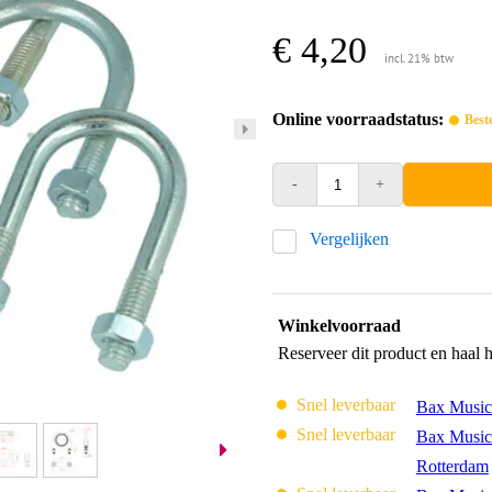
€ 4,20
incl. 21% btw
Online voorraadstatus:
Best
-
+
Vergelijken
Winkelvoorraad
Reserveer dit product en haal 
Snel leverbaar
Bax Music
Snel leverbaar
Bax Music
Rotterdam