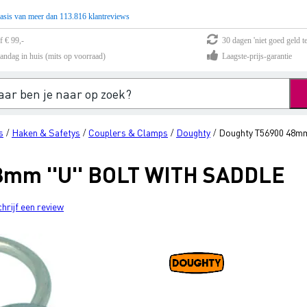
asis van meer dan 113.816 klantreviews
f € 99,-
30 dagen 'niet goed geld te
andag in huis (mits op voorraad)
Laagste-prijs-garantie
s
Haken & Safetys
Couplers & Clamps
Doughty
Doughty T56900 48m
/
/
/
/
8mm ''U'' BOLT WITH SADDLE
chrijf een review