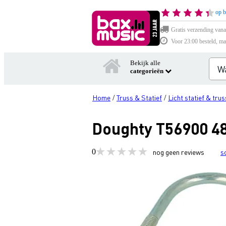
op b
Gratis verzending vana
Voor 23:00 besteld, ma
Bekijk alle
categorieën
Home
Truss & Statief
Licht statief & trus
/
/
Doughty T56900 4
0
nog geen reviews
s