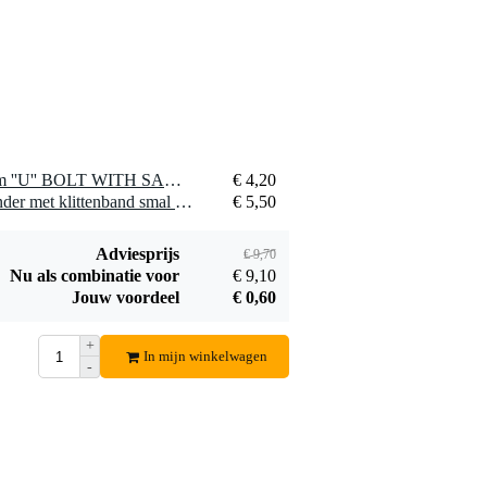
1 x Doughty T56900 48mm ''U'' BOLT WITH SADDLE
€ 4,20
1 x Innox Snap 27 kabelbinder met klittenband smal zwart (10 stuks)
€ 5,50
Adviesprijs
€ 9,70
Nu als combinatie voor
€ 9,10
Jouw voordeel
€ 0,60
+
In mijn winkelwagen
-