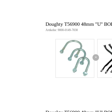
Doughty T56900 48mm ''U'' B
Artikelnr: 9000-0149-7838
+