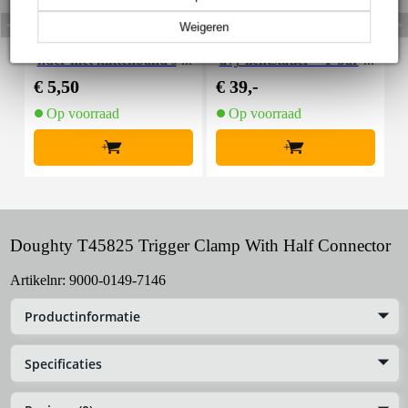
Weigeren
Innox Snap 27 kabelbi
Innox IVA 01 LS Kit he
I
nder met klittenband s
avy lichtstatief + T-bar
mal zwart (10 stuks)
€ 5,50
€ 39,-
€
Op voorraad
Op voorraad
+
+
Doughty T45825 Trigger Clamp With Half Connector
Artikelnr:
9000-0149-7146
Productinformatie
Specificaties