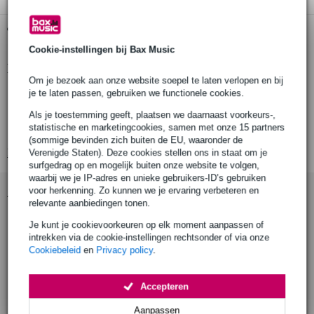
Gratis ophalen in de winkel
Cookie-instellingen bij Bax Music
Productinformatie
Om je bezoek aan onze website soepel te laten verlopen en bij
type product: trigger clamp met half connector
je te laten passen, gebruiken we functionele cookies.
toepassing: accessoire voor modulaire riggingcomponenten
Als je toestemming geeft, plaatsen we daarnaast voorkeurs-,
statistische en marketingcookies, samen met onze 15 partners
geschikt voor buisdiameter: 48 – 51 mm
(sommige bevinden zich buiten de EU, waaronder de
Bekijk alle productspecificaties
Verenigde Staten). Deze cookies stellen ons in staat om je
surfgedrag op en mogelijk buiten onze website te volgen,
waarbij we je IP-adres en unieke gebruikers-ID’s gebruiken
Accessoires (9)
voor herkenning. Zo kunnen we je ervaring verbeteren en
relevante aanbiedingen tonen.
Je kunt je cookievoorkeuren op elk moment aanpassen of
intrekken via de cookie-instellingen rechtsonder of via onze
Cookiebeleid
en
Privacy policy
.
Accepteren
Aanpassen