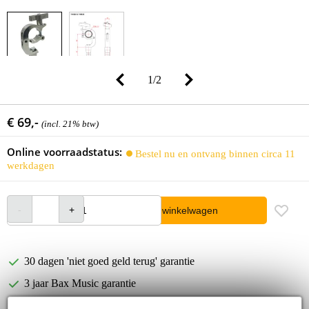
1
/
2
€ 69,-
(incl. 21% btw)
Online voorraadstatus:
Bestel nu en ontvang binnen circa 11
werkdagen
In winkelwagen
30 dagen 'niet goed geld terug' garantie
3 jaar Bax Music garantie