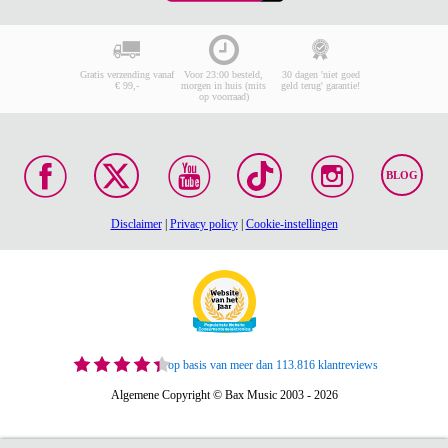
Gratis verzending vanaf
Voor 23:00 besteld,
30 dagen 'niet goed
€ 99,-
morgen in huis (mits
geld terug' garantie!
op voorraad)
BLOG
Disclaimer
|
Privacy policy
|
Cookie-instellingen
op basis van meer dan 113.816 klantreviews
Algemene Copyright © Bax Music 2003 - 2026