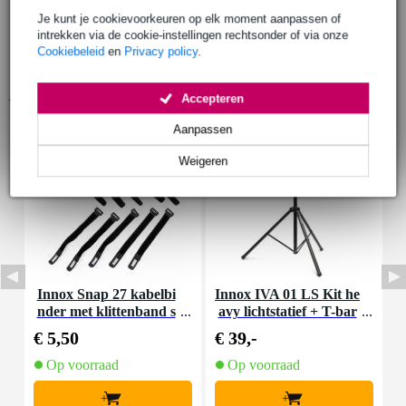
Je kunt je cookievoorkeuren op elk moment aanpassen of
intrekken via de cookie-instellingen rechtsonder of via onze
Cookiebeleid
en
Privacy policy
.
Accessoires (9)
Accepteren
Aanpassen
Weigeren
Innox Snap 27 kabelbi
Innox IVA 01 LS Kit he
I
nder met klittenband s
avy lichtstatief + T-bar
mal zwart (10 stuks)
€ 5,50
€ 39,-
€
Op voorraad
Op voorraad
+
+