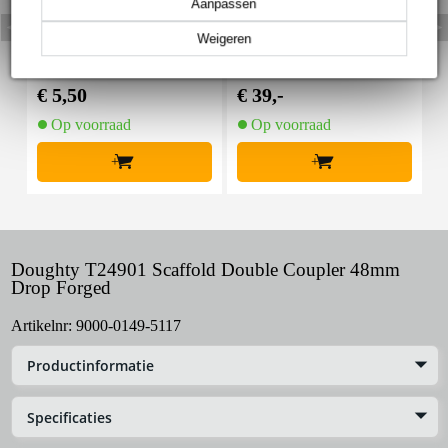
Aanpassen
Weigeren
Innox Snap 27 kabelbi
Innox IVA 01 LS Kit he
I
nder met klittenband s
avy lichtstatief + T-bar
mal zwart (10 stuks)
€ 5,50
€ 39,-
€
Op voorraad
Op voorraad
+
+
Doughty T24901 Scaffold Double Coupler 48mm
Drop Forged
Artikelnr:
9000-0149-5117
Productinformatie
Specificaties