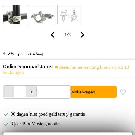
1
/
3
€ 26,-
(incl. 21% btw)
Online voorraadstatus:
Bestel nu en ontvang binnen circa 13
werkdagen
In winkelwagen
30 dagen 'niet goed geld terug' garantie
3 jaar Bax Music garantie