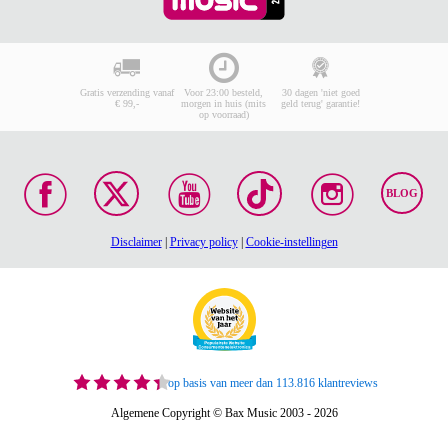
Gratis verzending vanaf
Voor 23:00 besteld,
30 dagen 'niet goed
€ 99,-
morgen in huis (mits
geld terug' garantie!
op voorraad)
BLOG
Disclaimer
|
Privacy policy
|
Cookie-instellingen
op basis van meer dan 113.816 klantreviews
Algemene Copyright © Bax Music 2003 - 2026