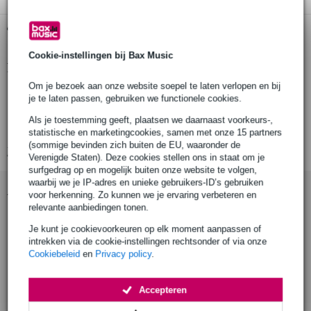
Gratis ophalen in de winkel
Cookie-instellingen bij Bax Music
Productinformatie
Om je bezoek aan onze website soepel te laten verlopen en bij
part number: T24901
je te laten passen, gebruiken we functionele cookies.
materiaal: drop forged staal
Als je toestemming geeft, plaatsen we daarnaast voorkeurs-,
buisdiameter: Ø48.3 mm
statistische en marketingcookies, samen met onze 15 partners
(sommige bevinden zich buiten de EU, waaronder de
Bekijk alle productspecificaties
Verenigde Staten). Deze cookies stellen ons in staat om je
surfgedrag op en mogelijk buiten onze website te volgen,
waarbij we je IP-adres en unieke gebruikers-ID’s gebruiken
Accessoires (9)
voor herkenning. Zo kunnen we je ervaring verbeteren en
relevante aanbiedingen tonen.
Je kunt je cookievoorkeuren op elk moment aanpassen of
intrekken via de cookie-instellingen rechtsonder of via onze
Cookiebeleid
en
Privacy policy
.
Accepteren