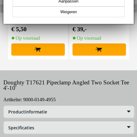
Aanpassen
Weigeren
Innox Snap 27 kabelbi
Innox IVA 01 LS Kit he
I
nder met klittenband s
avy lichtstatief + T-bar
mal zwart (10 stuks)
€ 5,50
€ 39,-
€
Op voorraad
Op voorraad
+
+
Doughty T17621 Pipeclamp Angled Two Socket Tee
4'-10'
Artikelnr:
9000-0149-4955
Productinformatie
Specificaties