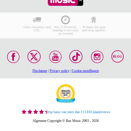
Gratis verzending vanaf
Voor 23:00 besteld,
30 dagen 'niet goed
€ 99,-
maandag in huis (mits
geld terug' garantie!
op voorraad)
BLOG
Disclaimer
|
Privacy policy
|
Cookie-instellingen
op basis van meer dan 113.816 klantreviews
Algemene Copyright © Bax Music 2003 - 2026