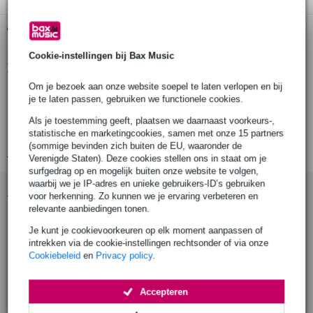
Gratis ophalen in de winkel
Cookie-instellingen bij Bax Music
Productinformatie
Om je bezoek aan onze website soepel te laten verlopen en bij
aantal stuks: 1
je te laten passen, gebruiken we functionele cookies.
producttype: angled two socket tee
Als je toestemming geeft, plaatsen we daarnaast voorkeurs-,
geschikt voor buisdiameter: 48 mm
statistische en marketingcookies, samen met onze 15 partners
(sommige bevinden zich buiten de EU, waaronder de
Bekijk alle productspecificaties
Verenigde Staten). Deze cookies stellen ons in staat om je
surfgedrag op en mogelijk buiten onze website te volgen,
waarbij we je IP-adres en unieke gebruikers-ID’s gebruiken
Accessoires (9)
voor herkenning. Zo kunnen we je ervaring verbeteren en
relevante aanbiedingen tonen.
Je kunt je cookievoorkeuren op elk moment aanpassen of
intrekken via de cookie-instellingen rechtsonder of via onze
Cookiebeleid
en
Privacy policy
.
Accepteren