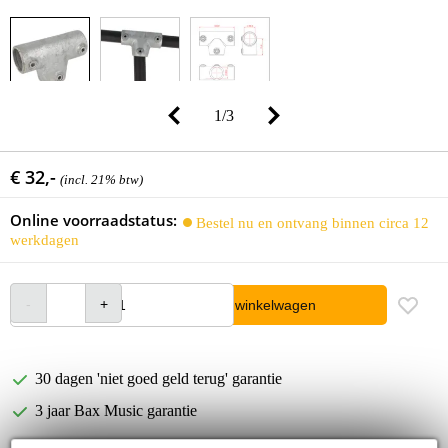
1
/
3
€ 32,-
(incl. 21% btw)
Online voorraadstatus:
Bestel nu en ontvang binnen circa 12
werkdagen
In winkelwagen
30 dagen 'niet goed geld terug' garantie
3 jaar Bax Music garantie