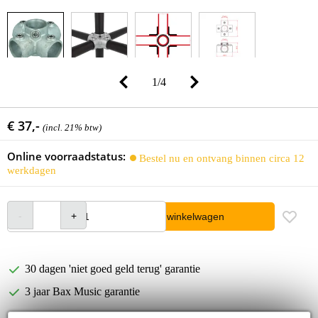
1
/
4
€ 37,-
(incl. 21% btw)
Online voorraadstatus:
Bestel nu en ontvang binnen circa 12
werkdagen
In winkelwagen
30 dagen 'niet goed geld terug' garantie
3 jaar Bax Music garantie