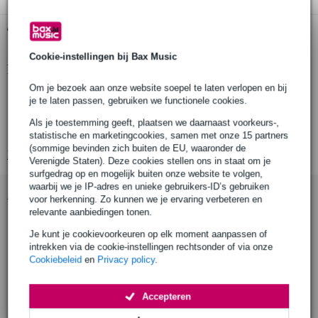
Gratis ophalen in de winkel
Cookie-instellingen bij Bax Music
Productinformatie
Om je bezoek aan onze website soepel te laten verlopen en bij
aantal stuks: 1
je te laten passen, gebruiken we functionele cookies.
producttype: pipeclamp vierweg kruiskoppeling
Als je toestemming geeft, plaatsen we daarnaast voorkeurs-,
toepassing: vierweg verbinding met doorlopende verticale buis
statistische en marketingcookies, samen met onze 15 partners
(sommige bevinden zich buiten de EU, waaronder de
Bekijk alle productspecificaties
Verenigde Staten). Deze cookies stellen ons in staat om je
surfgedrag op en mogelijk buiten onze website te volgen,
waarbij we je IP-adres en unieke gebruikers-ID’s gebruiken
Accessoires (9)
voor herkenning. Zo kunnen we je ervaring verbeteren en
relevante aanbiedingen tonen.
Je kunt je cookievoorkeuren op elk moment aanpassen of
intrekken via de cookie-instellingen rechtsonder of via onze
Cookiebeleid
en
Privacy policy
.
Accepteren