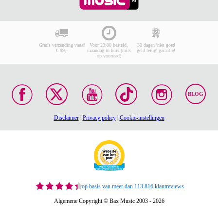
Gratis verzending vanaf
Voor 23:00 besteld,
30 dagen 'niet goed
€ 99,-
maandag in huis (mits
geld terug' garantie!
op voorraad)
BLOG
Disclaimer
|
Privacy policy
|
Cookie-instellingen
op basis van meer dan 113.816 klantreviews
Algemene Copyright © Bax Music 2003 - 2026