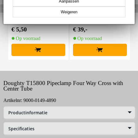
Aanpassen
Weigeren
Innox Snap 27 kabelbi
Innox IVA 01 LS Kit he
I
nder met klittenband s
avy lichtstatief + T-bar
mal zwart (10 stuks)
€ 5,50
€ 39,-
€
Op voorraad
Op voorraad
+
+
Doughty T15800 Pipeclamp Four Way Cross with
Center Tube
Artikelnr:
9000-0149-4890
Productinformatie
Specificaties