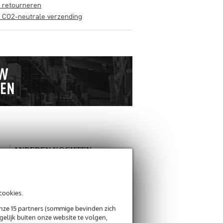
s retourneren
s CO2-neutrale verzending
ANDEREN KOCHTEN
OOK
Schrijf zelf een review
cookies.
onze 15 partners (sommige bevinden zich
Je naam
elijk buiten onze website te volgen,
Er zijn nog geen reviews voor dit product.