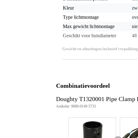
Kleur
zw
Type lichtmontage
ove
Max gewicht lichtmontage
nie
Geschikt voor buisdiameter
48
Gewicht en afmetingen inclusief verpakking
Gewicht
1,3
(incl. verpakking)
Afmeting
15,
(incl. verpakking)
Productspecificaties
Combinatievoordeel
aantal stuks: 1
producttype: railing base flange
Doughty T1320001 Pipe Clamp R
geschikt voor buisdiameter: 48
Artikelnr: 9000-0149-5733
buisdiameter exact: 48,3 mm
materiaal: smeedbaar gietijzer
afwerking: satijnzwart over verz
kleur: zwart
bevestigingsmateriaal: grade 8.
maximaal aandraaimoment: 40