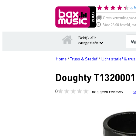
op b
Gratis verzending vana
Voor 23:00 besteld, ma
Bekijk alle
categorieën
Home
Truss & Statief
Licht statief & trus
/
/
Doughty T1320001 
0
nog geen reviews
s