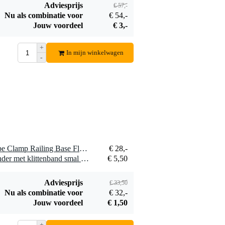
Adviesprijs
€ 57,-
Ayra DMX
Nu als combinatie voor
€ 54,-
Terminator
Jouw voordeel
€ 3,-
€ 5,50
Bestel mee
+
In mijn winkelwagen
-
1 x Doughty T1320001 Pipe Clamp Railing Base Flange (Black)
€ 28,-
1 x Innox Snap 27 kabelbinder met klittenband smal zwart (10 stuks)
€ 5,50
Adviesprijs
€ 33,50
Nu als combinatie voor
€ 32,-
Jouw voordeel
€ 1,50
+