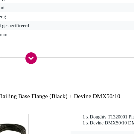
art
rig
t gespecificeerd
 mm
 kg
0 x 10,0 x 8,0 cm
 buisklem
ailing Base Flange (Black) + Devine DMX50/10
 mm
inkt
8 BZP
 Nm