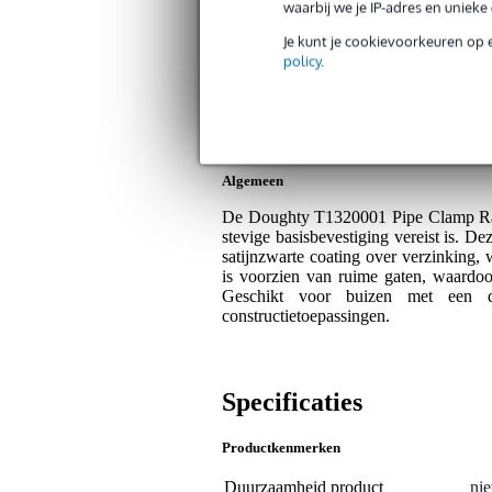
Bax Music Garantie
: Op dit product kri
waarbij we je IP-adres en uniek
Op dit product krijg je 3 jaar Bax Music Gara
Je kunt je cookievoorkeuren op 
policy
.
Plus- en minpunten
Geschikt voor structurele montage
Voorzien van duurzame zwarte afw
Algemeen
De Doughty T1320001 Pipe Clamp Raili
stevige basisbevestiging vereist is. D
satijnzwarte coating over verzinking
is voorzien van ruime gaten, waardo
Geschikt voor buizen met een 
constructietoepassingen.
Specificaties
Productkenmerken
Duurzaamheid product
nie