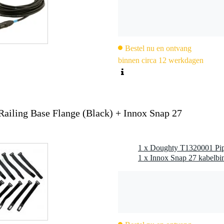
 x 63 mm
mm
001
Bestel nu en ontvang
binnen circa 12 werkdagen
ailing Base Flange (Black) + Innox Snap 27