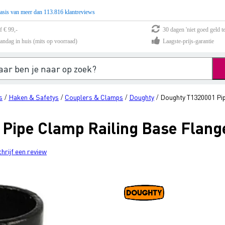
asis van meer dan 113.816 klantreviews
f € 99,-
30 dagen 'niet goed geld te
andag in huis (mits op voorraad)
Laagste-prijs-garantie
s
Haken & Safetys
Couplers & Clamps
Doughty
Doughty T1320001 Pip
/
/
/
/
Pipe Clamp Railing Base Flange
chrijf een review