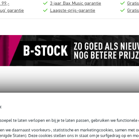
 99,-
3 jaar Bax Music garantie
Grati
ug' garantie
Laagste-prijs-garantie
Grati
loads (1)
c
g Base Flange (Black)
oepel te laten verlopen en bij je te laten passen, gebruiken we functionele 
sen we daarnaast voorkeurs-, statistische en marketingcookies, samen met 
nigde Staten). Deze cookies stellen ons in staat om je surfgedrag op en mog