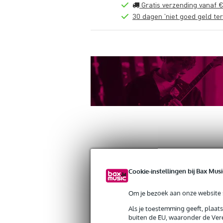
Gratis verzending vanaf €
30 dagen 'niet goed geld ter
Productinformatie
Reviews
(0)
Down
Cookie-instellingen bij Bax Musi
Doughty T1320001 Pipe Clamp Railin
Artikelnr:
9000-0149-4503
Om je bezoek aan onze website s
Servicebelofte
Als je toestemming geeft, plaat
buiten de EU, waaronder de Vere