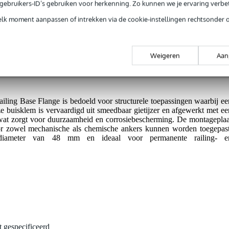
jg je 3 jaar Bax Music Garantie.
e gebruikers-ID’s gebruiken voor herkenning. Zo kunnen we je ervaring verb
ntie.
elk moment aanpassen of intrekken via de cookie-instellingen rechtsonder 
.
Weigeren
Aan
erking.
ng Base Flange is bedoeld voor structurele toepassingen waarbij ee
eze buisklem is vervaardigd uit smeedbaar gietijzer en afgewerkt met ee
, wat zorgt voor duurzaamheid en corrosiebescherming. De montageplaa
or zowel mechanische als chemische ankers kunnen worden toegepast
diameter van 48 mm en ideaal voor permanente railing- e
t gespecificeerd