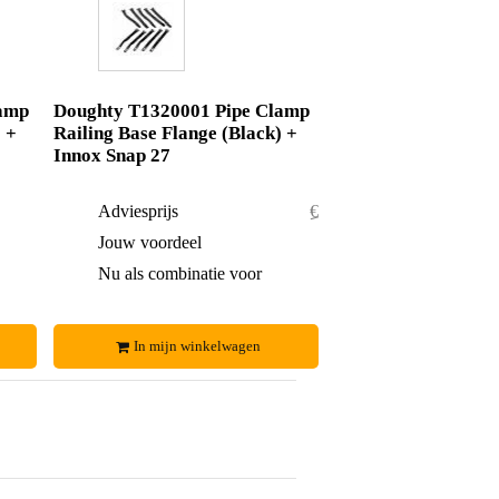
lamp
Doughty T1320001 Pipe Clamp
 +
Railing Base Flange (Black) +
Innox Snap 27
€ 57,-
Adviesprijs
€ 33,50
€ 3,-
Jouw voordeel
€ 1,50
€ 54,-
Nu als combinatie voor
€ 32,-
In mijn winkelwagen