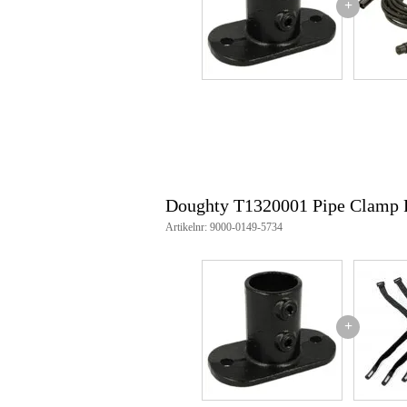
+
gewicht: 1,27 kg
afmetingen voetplaat: 115 x 63
diameter bevestigingsgaten: 8 
artikelnummer fabrikant: T1320
merk: Doughty Engineering
Doughty T1320001 Pipe Clamp R
Artikelnr: 9000-0149-5734
+