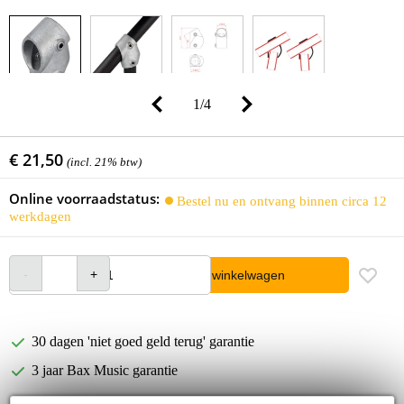
1
/
4
€ 21,50
(incl. 21% btw)
Online voorraadstatus:
Bestel nu en ontvang binnen circa 12
werkdagen
In winkelwagen
30 dagen 'niet goed geld terug' garantie
3 jaar Bax Music garantie