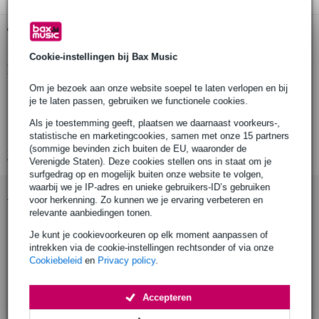
Gratis ophalen in de winkel
Cookie-instellingen bij Bax Music
Productinformatie
Om je bezoek aan onze website soepel te laten verlopen en bij
aantal stuks: 1
je te laten passen, gebruiken we functionele cookies.
producttype: adjustable Short Tee 30-60°
Als je toestemming geeft, plaatsen we daarnaast voorkeurs-,
geschikt voor buisdiameter: 48 mm
statistische en marketingcookies, samen met onze 15 partners
(sommige bevinden zich buiten de EU, waaronder de
Bekijk alle productspecificaties
Verenigde Staten). Deze cookies stellen ons in staat om je
surfgedrag op en mogelijk buiten onze website te volgen,
waarbij we je IP-adres en unieke gebruikers-ID’s gebruiken
Accessoires (9)
voor herkenning. Zo kunnen we je ervaring verbeteren en
relevante aanbiedingen tonen.
Je kunt je cookievoorkeuren op elk moment aanpassen of
intrekken via de cookie-instellingen rechtsonder of via onze
Cookiebeleid
en
Privacy policy
.
Accepteren