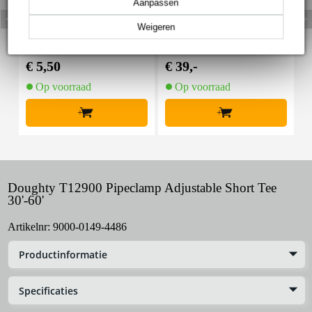
Aanpassen
Weigeren
Innox Snap 27 kabelbi
Innox IVA 01 LS Kit he
I
nder met klittenband s
avy lichtstatief + T-bar
mal zwart (10 stuks)
€ 5,50
€ 39,-
€
Op voorraad
Op voorraad
+
+
Doughty T12900 Pipeclamp Adjustable Short Tee
30'-60'
Artikelnr:
9000-0149-4486
Productinformatie
Specificaties