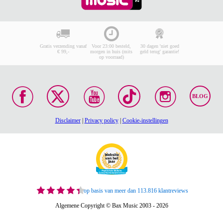
Gratis verzending vanaf
Voor 23:00 besteld,
30 dagen 'niet goed
€ 99,-
morgen in huis (mits
geld terug' garantie!
op voorraad)
BLOG
Disclaimer
|
Privacy policy
|
Cookie-instellingen
op basis van meer dan 113.816 klantreviews
Algemene Copyright © Bax Music 2003 - 2026