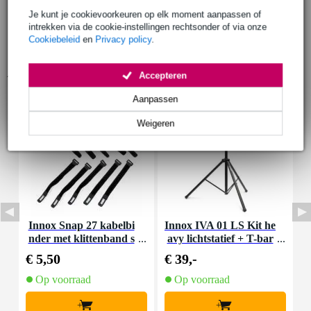
Je kunt je cookievoorkeuren op elk moment aanpassen of
intrekken via de cookie-instellingen rechtsonder of via onze
Cookiebeleid
en
Privacy policy
.
Accessoires (9)
Accepteren
Aanpassen
Weigeren
Innox Snap 27 kabelbi
Innox IVA 01 LS Kit he
I
nder met klittenband s
avy lichtstatief + T-bar
mal zwart (10 stuks)
€ 5,50
€ 39,-
€
Op voorraad
Op voorraad
+
+