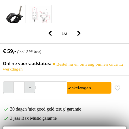
1
/
2
€ 59,-
(incl. 21% btw)
Online voorraadstatus:
Bestel nu en ontvang binnen circa 12
werkdagen
In winkelwagen
30 dagen 'niet goed geld terug' garantie
3 jaar Bax Music garantie