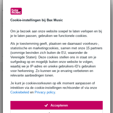
Gratis ophalen in de winkel
Cookie-instellingen bij Bax Music
Productinformatie
Om je bezoek aan onze website soepel te laten verlopen en bij
Materiaal hoofddelen: AW6082 T6 aluminium
je te laten passen, gebruiken we functionele cookies.
Materialen roll pins: roestvrij staal
Als je toestemming geeft, plaatsen we daarnaast voorkeurs-,
Eyebolt assembly: 316 roestvrij staal
statistische en marketingcookies, samen met onze 15 partners
(sommige bevinden zich buiten de EU, waaronder de
Bekijk alle productspecificaties
Verenigde Staten). Deze cookies stellen ons in staat om je
surfgedrag op en mogelijk buiten onze website te volgen,
waarbij we je IP-adres en unieke gebruikers-ID’s gebruiken
Accessoires (9)
voor herkenning. Zo kunnen we je ervaring verbeteren en
relevante aanbiedingen tonen.
Je kunt je cookievoorkeuren op elk moment aanpassen of
intrekken via de cookie-instellingen rechtsonder of via onze
Cookiebeleid
en
Privacy policy
.
Accepteren