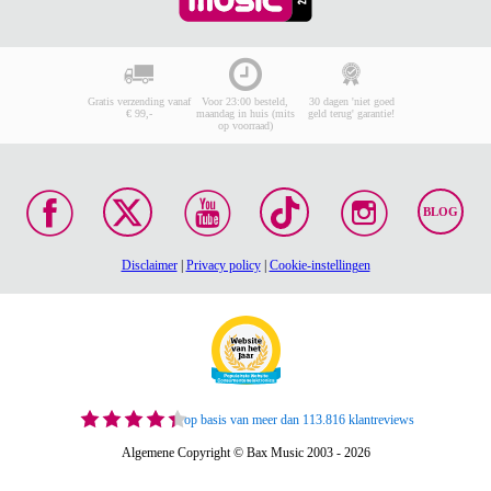
Gratis verzending vanaf
Voor 23:00 besteld,
30 dagen 'niet goed
€ 99,-
maandag in huis (mits
geld terug' garantie!
op voorraad)
BLOG
Disclaimer
|
Privacy policy
|
Cookie-instellingen
op basis van meer dan 113.816 klantreviews
Algemene Copyright © Bax Music 2003 - 2026