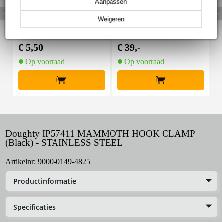
Aanpassen
Weigeren
Innox Snap 27 kabelbi
Innox IVA 01 LS Kit he
I
nder met klittenband s
avy lichtstatief + T-bar
mal zwart (10 stuks)
€ 5,50
€ 39,-
€
Op voorraad
Op voorraad
+
+
Doughty IP57411 MAMMOTH HOOK CLAMP
(Black) - STAINLESS STEEL
Artikelnr:
9000-0149-4825
Productinformatie
Specificaties