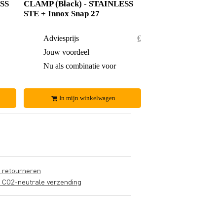
ESS
CLAMP (Black) - STAINLESS
STE + Innox Snap 27
€ 88,-
Adviesprijs
€ 64,50
€ 6,-
Jouw voordeel
€ 1,50
€ 82,-
Nu als combinatie voor
€ 63,-
In mijn winkelwagen
s retourneren
s CO2-neutrale verzending