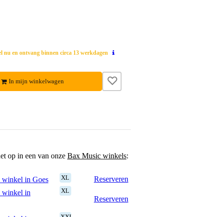
el nu en ontvang binnen circa 13 werkdagen
In mijn winkelwagen
het op in een van onze
Bax Music winkels
:
XL
Reserveren
 winkel in Goes
XL
 winkel in
Reserveren
XXL