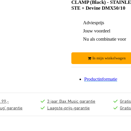
CLAMP (Black) - STAINL
STE + Devine DMX50/10
Adviesprijs
Jouw voordeel
Nu als combinatie voor
In mijn winkelwagen
Productinformatie
 99,-
3 jaar Bax Music garantie
Grati
ug' garantie
Laagste-prijs-garantie
Grati