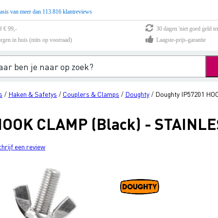
asis van meer dan 113.816 klantreviews
f € 99,-
30 dagen 'niet goed geld te
rgen in huis (mits op voorraad)
Laagste-prijs-garantie
s
Haken & Safetys
Couplers & Clamps
Doughty
Doughty IP57201 HO
/
/
/
/
HOOK CLAMP (Black) - STAINL
chrijf een review