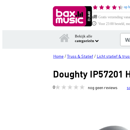
op b
Gratis verzending vana
Voor 23:00 besteld, mo
Bekijk alle
categorieën
Home
Truss & Statief
Licht statief & trus
/
/
Doughty IP57201 
0
nog geen reviews
s