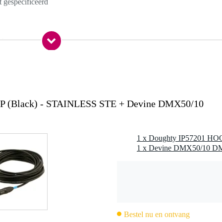
t gespecificeerd
 kg
0 x 12,0 x 5,0 cm
ghty IP57201 Hook Clamp, 1 x M10 x 35 bout, 1 x vleugelmoer
 (Black) - STAINLESS STE + Devine DMX50/10
 316 roestvrij staal
Bestel nu en ontvang