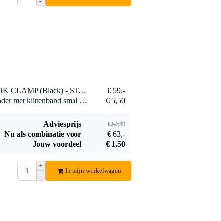
-
1 x Doughty IP57201 HOOK CLAMP (Black) - STAINLESS STE
€ 59,-
1 x Innox Snap 27 kabelbinder met klittenband smal zwart (10 stuks)
€ 5,50
Adviesprijs
€ 64,50
Nu als combinatie voor
€ 63,-
Jouw voordeel
€ 1,50
+
In mijn winkelwagen
-