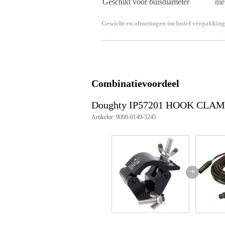
Geschikt voor buisdiameter
nie
Gewicht en afmetingen inclusief verpakking
Gewicht
1,2
(incl. verpakking)
Afmeting
16,
(incl. verpakking)
Productspecificaties
Combinatievoordeel
Aantal stuks: 1
Producten inbegrepen: 1 x Dou
Doughty IP57201 HOOK CLAMP
Materiaal: AW6082 T6 aluminium,
Artikelnr: 9000-0149-5245
Diameter buis: Ø60 - 63mm
Gewicht: 0.51 kg
Kleur: Zwart (poedercoating)
Max. belasting (WLL): 500 kg
Max. aanhaalmoment: 30 Nm
Keuring: TÜV goedgekeurd
+
Factor van veiligheid: 5:1
Artikelnummer: IP57201