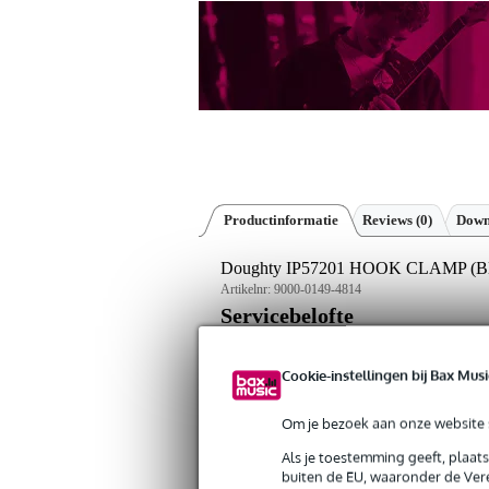
Productinformatie
Reviews
(0)
Down
Doughty IP57201 HOOK CLAMP (Bl
Artikelnr:
9000-0149-4814
Servicebelofte
Bax Music Garantie
: Op dit product kri
Cookie-instellingen bij Bax Musi
Op dit product krijg je 3 jaar Bax Music Gara
Om je bezoek aan onze website s
Plus- en minpunten
Als je toestemming geeft, plaat
Geschikt voor buitentoepassingen
buiten de EU, waaronder de Vere