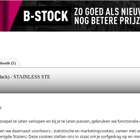
loads (1)
ack) - STAINLESS STE
jg je 3 jaar Bax Music Garantie.
c
ntie.
oepel te laten verlopen en bij je te laten passen, gebruiken we functionele 
sen we daarnaast voorkeurs-, statistische en marketingcookies, samen met 
.
nigde Staten). Deze cookies stellen ons in staat om je surfgedrag op en mog