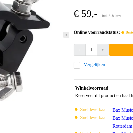
€ 59,-
incl. 21% btw
Online voorraadstatus:
Best
-
+
Vergelijken
Winkelvoorraad
Reserveer dit product en haal 
Snel leverbaar
Bax Music
Snel leverbaar
Bax Music
Rotterdam