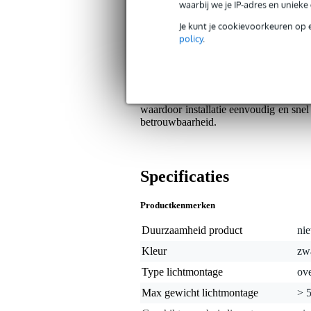
Sterk materiaal voor zware lasten
waarbij we je IP-adres en uniek
Je kunt je cookievoorkeuren op 
Algemeen
policy
.
De Doughty IP57201 Hook Clamp is ee
het gebruik van 316 roestvrij s
omstandigheden. De klem is geschik
belasting van 500 kg. Het product w
waardoor installatie eenvoudig en snel
betrouwbaarheid.
Specificaties
Productkenmerken
Duurzaamheid product
nie
Kleur
zw
Type lichtmontage
ove
Max gewicht lichtmontage
> 