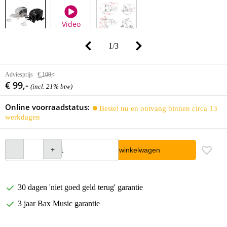
Video
1
/
3
Adviesprijs
€ 100,-
€ 99,-
(incl. 21% btw)
Online voorraadstatus:
Bestel nu en ontvang binnen circa 13
werkdagen
In winkelwagen
30 dagen 'niet goed geld terug' garantie
3 jaar Bax Music garantie