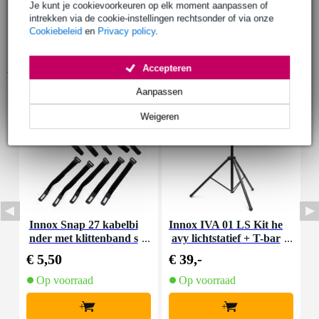
Je kunt je cookievoorkeuren op elk moment aanpassen of
intrekken via de cookie-instellingen rechtsonder of via onze
Cookiebeleid
en
Privacy policy
.
Accessoires (9)
Accepteren
Aanpassen
Weigeren
Innox Snap 27 kabelbi
Innox IVA 01 LS Kit he
I
nder met klittenband s
avy lichtstatief + T-bar
mal zwart (10 stuks)
€ 5,50
€ 39,-
€
Op voorraad
Op voorraad
+
+