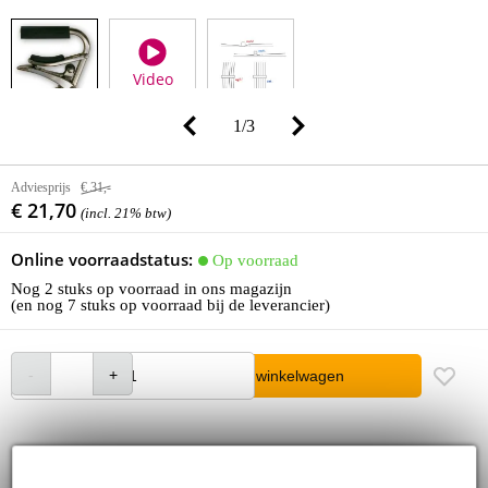
Video
1
/
3
Adviesprijs
€ 31,-
€ 21,70
(incl. 21% btw)
Online voorraadstatus:
Op voorraad
Nog 2 stuks op voorraad in ons magazijn
(en nog 7 stuks op voorraad bij de leverancier)
In winkelwagen
Bestel voor 23:00 = morgen in huis