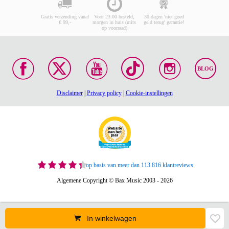
Gratis verzending vanaf
Voor 23:00 besteld,
30 dagen 'niet goed
€ 99,-
morgen in huis (mits
geld terug' garantie!
op voorraad)
BLOG
Disclaimer
|
Privacy policy
|
Cookie-instellingen
op basis van meer dan 113.816 klantreviews
Algemene Copyright © Bax Music 2003 - 2026
In winkelwagen