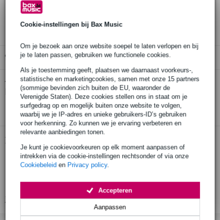
30 dagen 'niet goed geld terug' garantie
3 jaar Bax Music garantie
Cookie-instellingen bij Bax Music
Om je bezoek aan onze website soepel te laten verlopen en bij
je te laten passen, gebruiken we functionele cookies.
Gratis ophalen in de winkel
Als je toestemming geeft, plaatsen we daarnaast voorkeurs-,
statistische en marketingcookies, samen met onze 15 partners
Shubb C5 Standard capo voor mandoline,
Twijfel je of de
(sommige bevinden zich buiten de EU, waaronder de
bouzouki, 4-snarige banjo
bij je past? Doe de check.
Verenigde Staten). Deze cookies stellen ons in staat om je
surfgedrag op en mogelijk buiten onze website te volgen,
Start de check
waarbij we je IP-adres en unieke gebruikers-ID’s gebruiken
voor herkenning. Zo kunnen we je ervaring verbeteren en
relevante aanbiedingen tonen.
Productinformatie
Je kunt je cookievoorkeuren op elk moment aanpassen of
intrekken via de cookie-instellingen rechtsonder of via onze
capodaster
Cookiebeleid
en
Privacy policy
.
serie: Standard (zelfde ontwerp als de Deluxe-serie)
geschikt voor o.a. 4-snarige banjo, mandoline en bouzouki
Accepteren
Bekijk alle productspecificaties
Aanpassen