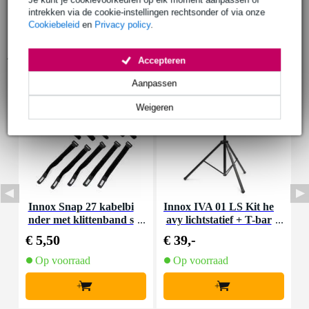
intrekken via de cookie-instellingen rechtsonder of via onze
Cookiebeleid
en
Privacy policy
.
Accessoires (9)
Accepteren
Aanpassen
Weigeren
Innox Snap 27 kabelbi
Innox IVA 01 LS Kit he
I
nder met klittenband s
avy lichtstatief + T-bar
mal zwart (10 stuks)
€ 5,50
€ 39,-
€
Op voorraad
Op voorraad
+
+