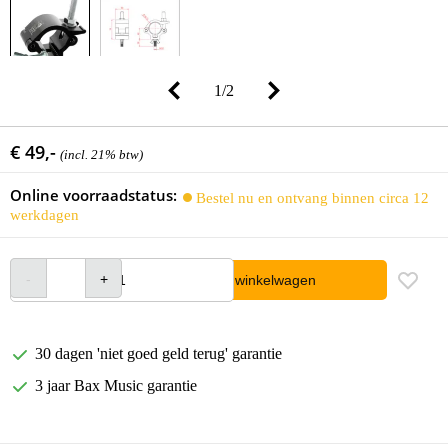
1
/
2
€ 49,-
(incl. 21% btw)
Online voorraadstatus:
Bestel nu en ontvang binnen circa 12
werkdagen
In winkelwagen
30 dagen 'niet goed geld terug' garantie
3 jaar Bax Music garantie