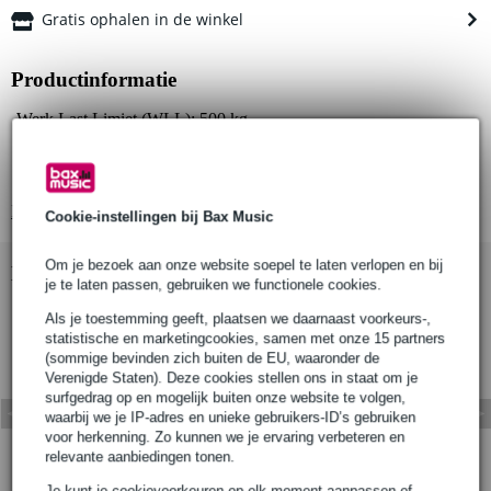
Gratis ophalen in de winkel
Productinformatie
Werk Last Limiet (WLL): 500 kg
Geschikt voor buisdiameter: 48-51 mm
Klem breedte: 50 mm
Bekijk alle productspecificaties
Cookie-instellingen bij Bax Music
Om je bezoek aan onze website soepel te laten verlopen en bij
Bekijk ook eens (1)
je te laten passen, gebruiken we functionele cookies.
Als je toestemming geeft, plaatsen we daarnaast voorkeurs-,
statistische en marketingcookies, samen met onze 15 partners
(sommige bevinden zich buiten de EU, waaronder de
Verenigde Staten). Deze cookies stellen ons in staat om je
surfgedrag op en mogelijk buiten onze website te volgen,
waarbij we je IP-adres en unieke gebruikers-ID’s gebruiken
voor herkenning. Zo kunnen we je ervaring verbeteren en
relevante aanbiedingen tonen.
Je kunt je cookievoorkeuren op elk moment aanpassen of