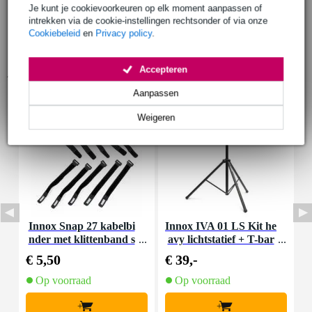
Je kunt je cookievoorkeuren op elk moment aanpassen of
intrekken via de cookie-instellingen rechtsonder of via onze
Cookiebeleid
en
Privacy policy
.
Accepteren
Accessoires (9)
Aanpassen
Weigeren
Innox Snap 27 kabelbi
Innox IVA 01 LS Kit he
I
nder met klittenband s
avy lichtstatief + T-bar
mal zwart (10 stuks)
€ 5,50
€ 39,-
€
Op voorraad
Op voorraad
+
+