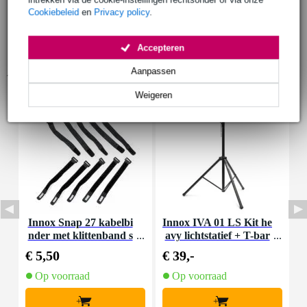
Cookiebeleid
en
Privacy policy
.
Accepteren
Accessoires (9)
Aanpassen
Weigeren
Innox Snap 27 kabelbi
Innox IVA 01 LS Kit he
I
nder met klittenband s
avy lichtstatief + T-bar
mal zwart (10 stuks)
€ 5,50
€ 39,-
€
Op voorraad
Op voorraad
+
+