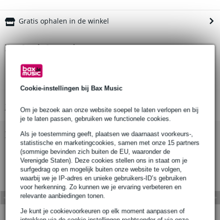
Gratis ophalen in de winkel
Productinformatie
Productnaam: Doughty T21810 Haakbeugel 60mm-75mm
Aantal stuks: 1
Cookie-instellingen bij Bax Music
Materiaal: S275 mild staal
Bekijk alle productspecificaties
Om je bezoek aan onze website soepel te laten verlopen en bij
je te laten passen, gebruiken we functionele cookies.
Bekijk ook eens (1)
Als je toestemming geeft, plaatsen we daarnaast voorkeurs-,
statistische en marketingcookies, samen met onze 15 partners
(sommige bevinden zich buiten de EU, waaronder de
Verenigde Staten). Deze cookies stellen ons in staat om je
surfgedrag op en mogelijk buiten onze website te volgen,
waarbij we je IP-adres en unieke gebruikers-ID’s gebruiken
voor herkenning. Zo kunnen we je ervaring verbeteren en
relevante aanbiedingen tonen.
Je kunt je cookievoorkeuren op elk moment aanpassen of
intrekken via de cookie-instellingen rechtsonder of via onze