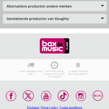
Alternatieve producten andere merken
Gerelateerde producten van Doughty
Gratis verzending vanaf
Voor 23:00 besteld,
30 dagen 'niet goed
€ 99,-
morgen in huis (mits
geld terug' garantie!
op voorraad)
BLOG
Disclaimer
|
Privacy policy
|
Cookie-instellingen