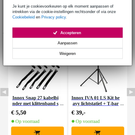
Je kunt je cookievoorkeuren op elk moment aanpassen of
intrekken via de cookie-instellingen rechtsonder of via onze
Cookiebeleid
en
Privacy policy
.
Accessoires (9)
Accepteren
Aanpassen
Weigeren
Innox Snap 27 kabelbi
Innox IVA 01 LS Kit he
I
nder met klittenband s
avy lichtstatief + T-bar
mal zwart (10 stuks)
€ 5,50
€ 39,-
€
Op voorraad
Op voorraad
+
+