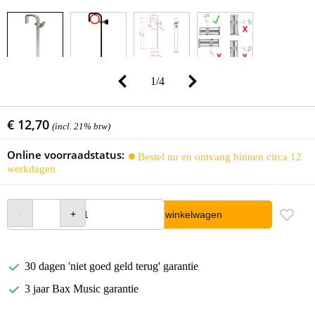
1
/
4
€ 12,70
(incl. 21% btw)
Online voorraadstatus:
Bestel nu en ontvang binnen circa 12
werkdagen
In winkelwagen
30 dagen 'niet goed geld terug' garantie
3 jaar Bax Music garantie