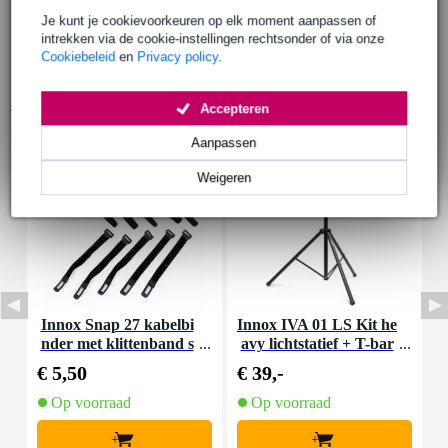
Je kunt je cookievoorkeuren op elk moment aanpassen of
intrekken via de cookie-instellingen rechtsonder of via onze
Cookiebeleid
en
Privacy policy
.
Accessoires (9)
Accepteren
Aanpassen
Weigeren
Innox Snap 27 kabelbi
Innox IVA 01 LS Kit he
I
nder met klittenband s
avy lichtstatief + T-bar
mal zwart (10 stuks)
€ 5,50
€ 39,-
€
Op voorraad
Op voorraad
+
+