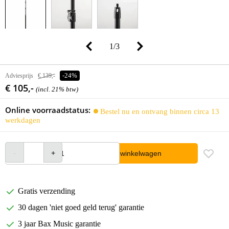
1
/
3
Adviesprijs
€ 139,-
-24%
€ 105,-
(incl. 21% btw)
Online voorraadstatus:
Bestel nu en ontvang binnen circa 13
werkdagen
In winkelwagen
Gratis verzending
30 dagen 'niet goed geld terug' garantie
3 jaar Bax Music garantie