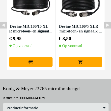
Devine MIC100/10 XL
Devine MIC100/5 XLR
D
R microfoon- en signaal
microfoon- en signaalk
R
kabel 10 meter
abel 5 meter
€ 9,95
€ 8,50
€
Op voorraad
Op voorraad
+
+
Konig & Meyer 23765 microfoonhengel
Artikelnr:
9000-0044-6029
Productinformatie