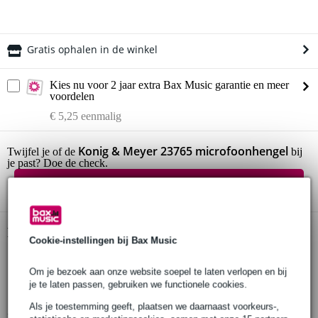
Gratis ophalen in de winkel
Kies nu voor 2 jaar extra Bax Music garantie en meer
voordelen
€ 5,25 eenmalig
Konig & Meyer 23765 microfoonhengel
Twijfel je of de
bij
je past? Doe de check.
Start de check
Productinformatie
Cookie-instellingen bij Bax Music
Konig & Meyer 23765
Om je bezoek aan onze website soepel te laten verlopen en bij
microfoonhengel
je te laten passen, gebruiken we functionele cookies.
innovatie klemhendels
Als je toestemming geeft, plaatsen we daarnaast voorkeurs-,
Bekijk alle productspecificaties