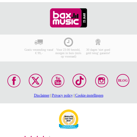
Gratis verzending vanaf
Voor 23:00 besteld,
30 dagen 'niet goed
€ 99,-
morgen in huis (mits
geld terug' garantie!
op voorraad)
BLOG
Disclaimer
|
Privacy policy
|
Cookie-instellingen