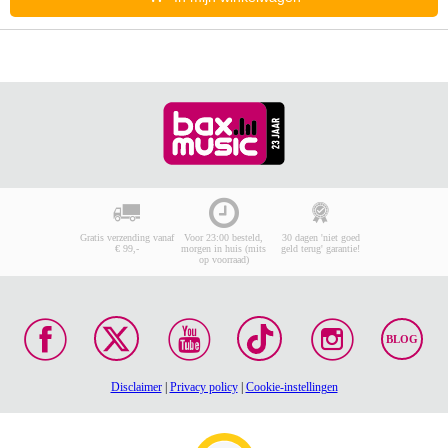
Gratis verzending vanaf
Voor 23:00 besteld,
30 dagen 'niet goed
€ 99,-
morgen in huis (mits
geld terug' garantie!
op voorraad)
BLOG
Disclaimer
|
Privacy policy
|
Cookie-instellingen