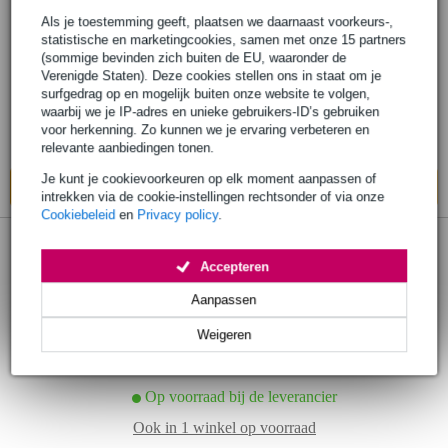
Als je toestemming geeft, plaatsen we daarnaast voorkeurs-,
Hal Leonard - Altblokfluit, het tweede
statistische en marketingcookies, samen met onze 15 partners
leerboek
(sommige bevinden zich buiten de EU, waaronder de
Verenigde Staten). Deze cookies stellen ons in staat om je
surfgedrag op en mogelijk buiten onze website te volgen,
€ 20,10
Adviesprijs
€ 22,75
waarbij we je IP-adres en unieke gebruikers-ID’s gebruiken
voor herkenning. Zo kunnen we je ervaring verbeteren en
Op voorraad bij de leverancier
relevante aanbiedingen tonen.
Je kunt je cookievoorkeuren op elk moment aanpassen of
In mijn winkelwagen
intrekken via de cookie-instellingen rechtsonder of via onze
Cookiebeleid
en
Privacy policy
.
1 review
Accepteren
Hal Leonard First 50 Songs You Should
Aanpassen
Play on Recorder songboek voor blokfluit
Weigeren
€ 20,40
Adviesprijs
€ 21,60
Op voorraad bij de leverancier
Ook in
1 winkel
op voorraad