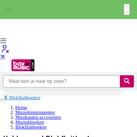
×
Blokfluitboeken
Home
Muziekinstrumenten
Muzikanten-accessoires
Muziekboeken
Blokfluitboeken