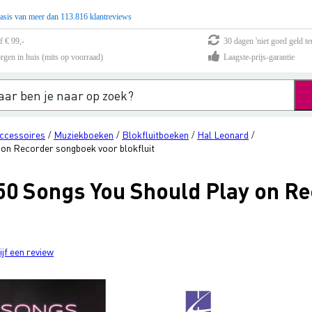
asis van meer dan 113.816 klantreviews
f € 99,-
30 dagen 'niet goed geld te
rgen in huis (mits op voorraad)
Laagste-prijs-garantie
ccessoires
Muziekboeken
Blokfluitboeken
Hal Leonard
/
/
/
/
 on Recorder songboek voor blokfluit
 50 Songs You Should Play on R
ijf een review