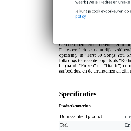
waarbij we je IP-adres en uniek
Je kunt je cookievoorkeuren op 
Bax Music Garantie
: Op dit product krij
policy
.
Op dit product krijg je alleen garantie op fab
Algemeen
Oefenen, oefenen en oefenen, zo luidt
Daarvoor heb je natuurlijk voldoend
oplossing. In “First 50 Songs You Sh
folksongs tot recente pophits als “Rolli
bij (oa uit “Frozen” en “Titanic”) en 
aanbod dus, en de arrangementen zijn ni
Specificaties
Productkenmerken
Duurzaamheid product
nie
Taal
En