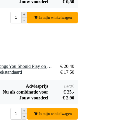
Jouw voordeel
€ 0,50
+
In mijn winkelwagen
-
Yamaha YRS20GG
sopraanblokfluit
€ 12,10
Duitse boring,
groen
Bestel mee
1 x Hal Leonard First 50 Songs You Should Play on Recorder songboek voor blokfluit
€ 20,40
ekstandaard
€ 17,50
Adviesprijs
€ 37,90
Nu als combinatie voor
€ 35,-
Jouw voordeel
€ 2,90
+
In mijn winkelwagen
-