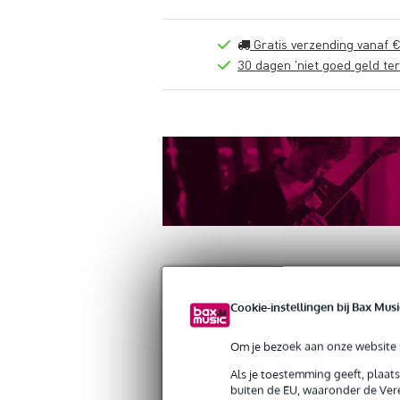
Gratis verzending vanaf €
30 dagen 'niet goed geld ter
Cookie-instellingen bij Bax Musi
Productinformatie
Reviews
(1)
Om je bezoek aan onze website s
Hal Leonard First 50 Songs You Shoul
Als je toestemming geeft, plaat
Artikelnr:
9000-0099-3029
buiten de EU, waaronder de Vere
Servicebelofte