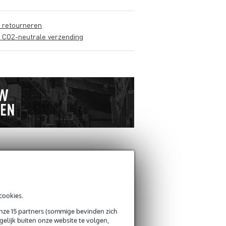
s retourneren
s CO2-neutrale verzending
ANDEREN KOCHTEN
OOK
cookies.
Schrijf zelf een review
onze 15 partners (sommige bevinden zich
elijk buiten onze website te volgen,