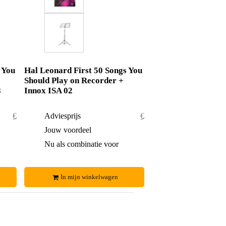
 You
Hal Leonard First 50 Songs You
Should Play on Recorder +
8
Innox ISA 02
€ 29,50
Adviesprijs
€ 37,90
€ 0,50
Jouw voordeel
€ 2,90
€ 29,-
Nu als combinatie voor
€ 35,-
In mijn winkelwagen