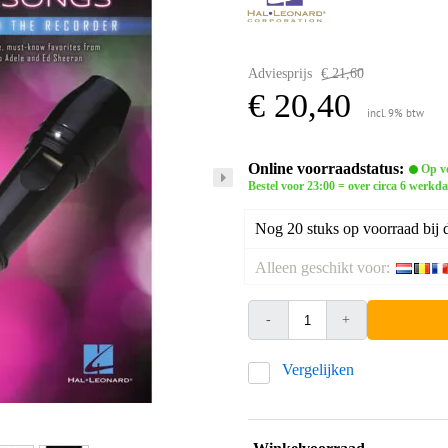
Adviesprijs
€ 21,60
€ 20,40
incl. 9% btw
Online voorraadstatus:
Op vo
Bestel voor 23:00 = over circa 6 werkda
Nog 20 stuks op voorraad bij d
Alleen geschikt voor:
-
+
Vergelijken