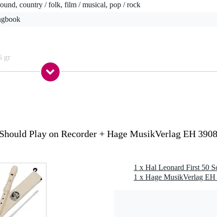
round, country / folk, film / musical, pop / rock
ngbook
6 gr
5 x 23,0 x 0,5 cm
 on Recorder
 Should Play on Recorder + Hage MusikVerlag EH 390