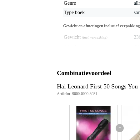
Genre
all
Type boek
so
Gewicht en afmetingen inclusief verpakking
Gewicht
23
(incl. verpakking)
Afmeting
30,
(incl. verpakking)
Productspecificaties
First 50 Songs You Should Play
Combinatievoordeel
songboek voor blokfluit
taal: Engels
Hal Leonard First 50 Songs You
uitgeverij: Hal Leonard
ISBN: 9781540034236
Artikelnr: 9000-0099-3031
artikelnummer: HL00282445
aantal pagina’s: 64
jaar van publicatie: 2018
Liedjes
+
Air (Air On The G String)
All of Me