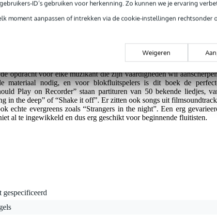
e gebruikers-ID’s gebruiken voor herkenning. Zo kunnen we je ervaring verb
elk moment aanpassen of intrekken via de cookie-instellingen rechtsonder 
g je alleen garantie op fabrieksfouten.
rieksfouten.
Weigeren
Aan
 de opdracht voor elke muzikant die zijn vaardigheden wil aanscherpen
e materiaal nodig, en voor blokfluitspelers is dit boek de perfect
ould Play on Recorder” staan partituren van 50 bekende liedjes, va
ng in the deep” of “Shake it off”. Er zitten ook songs uit filmsoundtrack
ook echte evergreens zoals “Strangers in the night”. Een erg gevarieer
et al te ingewikkeld en dus erg geschikt voor beginnende fluitisten.
t gespecificeerd
gels