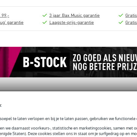
 99,-
3 jaar Bax Music garantie
Grati
ug' garantie
Laagste-prijs-garantie
Grati
c
oepel te laten verlopen en bij je te laten passen, gebruiken we functionele 
d Play on Recorder songboek voor blokfluit
sen we daarnaast voorkeurs-, statistische en marketingcookies, samen met 
nigde Staten). Deze cookies stellen ons in staat om je surfgedrag op en mog