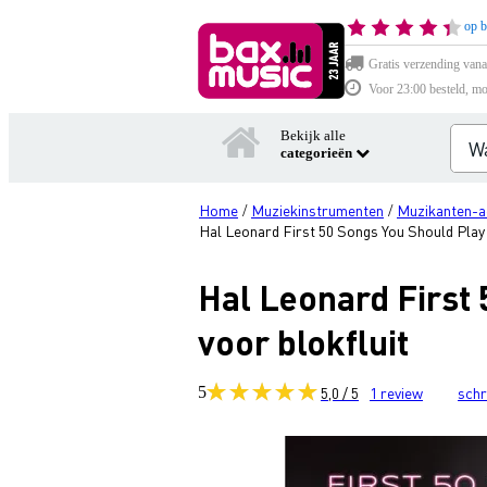
op b
Gratis verzending vana
Voor 23:00 besteld, mo
Bekijk alle
categorieën
Home
Muziekinstrumenten
Muzikanten-a
/
/
Hal Leonard First 50 Songs You Should Play
Hal Leonard First
voor blokfluit
5
5,0 / 5
1
review
schr