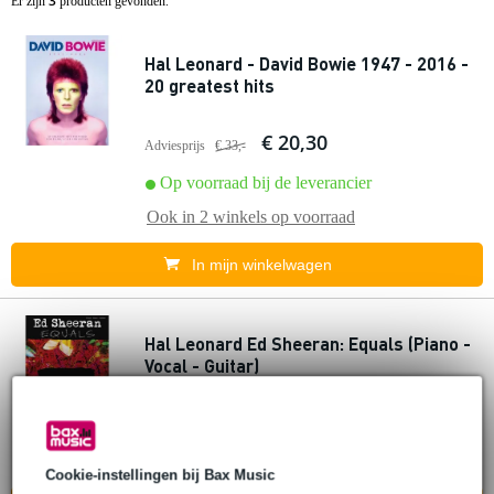
3
Er zijn
producten gevonden.
Hal Leonard - David Bowie 1947 - 2016 -
20 greatest hits
€ 20,30
Adviesprijs
€ 33,-
Op voorraad bij de leverancier
Ook in
2 winkels
op voorraad
In mijn winkelwagen
Hal Leonard Ed Sheeran: Equals (Piano -
Vocal - Guitar)
€ 26,-
Op voorraad bij de leverancier
Cookie-instellingen bij Bax Music