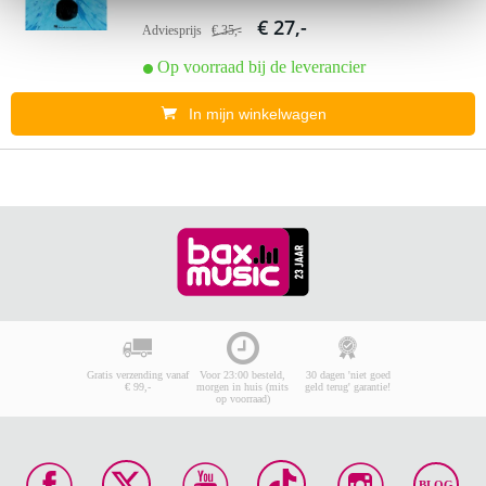
€ 27,-
Adviesprijs
€ 35,-
Op voorraad bij de leverancier
In mijn winkelwagen
Gratis verzending vanaf
Voor 23:00 besteld,
30 dagen 'niet goed
€ 99,-
morgen in huis (mits
geld terug' garantie!
op voorraad)
BLOG