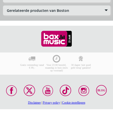
Gerelateerde producten van Boston
Gratis verzending vanaf
Voor 23:00 besteld,
30 dagen 'niet goed
€ 99,-
maandag in huis (mits
geld terug' garantie!
op voorraad)
BLOG
Disclaimer
|
Privacy policy
|
Cookie-instellingen