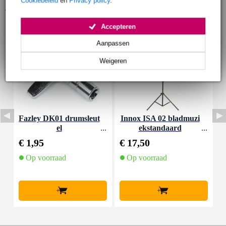
Cookiebeleid
en
Privacy policy
.
Accessoires (10)
Accepteren
Aanpassen
Weigeren
Fazley DK01 drumsleut
Innox ISA 02 bladmuzi
H
el
ekstandaard
B
€ 1,95
€ 17,50
€
Op voorraad
Op voorraad
+
+