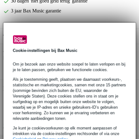
30 dagen 'niet goed geld terug' garantie
3 jaar Bax Music garantie
Gratis ophalen in de winkel
Cookie-instellingen bij Bax Music
Boston 9222B-C1 Professional Clear
Twijfel je of de
bassdrumvel 22 inch
bij je past? Doe de check.
Om je bezoek aan onze website soepel te laten verlopen en bij
Start de check
je te laten passen, gebruiken we functionele cookies.
Als je toestemming geeft, plaatsen we daarnaast voorkeurs-,
statistische en marketingcookies, samen met onze 15 partners
Productinformatie
(sommige bevinden zich buiten de EU, waaronder de
Verenigde Staten). Deze cookies stellen ons in staat om je
diameter: 22 inch
surfgedrag op en mogelijk buiten onze website te volgen,
waarbij we je IP-adres en unieke gebruikers-ID’s gebruiken
filmdikte: 10 mil
voor herkenning. Zo kunnen we je ervaring verbeteren en
materiaal: mylar
relevante aanbiedingen tonen.
Bekijk alle productspecificaties
Je kunt je cookievoorkeuren op elk moment aanpassen of
intrekken via de cookie-instellingen rechtsonder of via onze