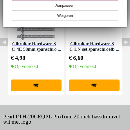
Aanpassen
Weigeren
Gibraltar Hardware S
Gibraltar Hardware S
C-4E 58mm spanschro
C-LN set spanschroefb
even met ringetjes (6x)
usjes (12 stuks)
€ 4,98
€ 6,60
€
Op voorraad
Op voorraad
+
+
Pearl PTH-20CEQPL ProTone 20 inch bassdrumvel
wit met logo