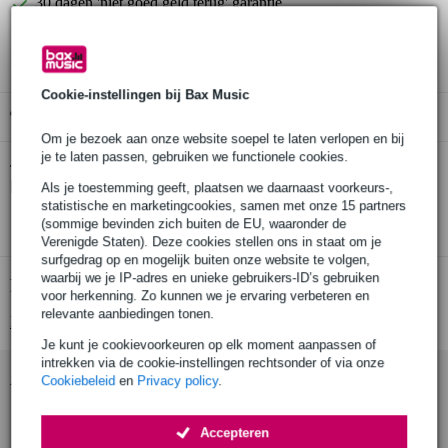
30 dagen 'niet goed geld terug' garantie
3 jaar Bax Music garantie
Cookie-instellingen bij Bax Music
Gratis ophalen in de winkel
Om je bezoek aan onze website soepel te laten verlopen en bij
je te laten passen, gebruiken we functionele cookies.
Pearl PTH-20CEQPL ProTone 20 inch
Twijfel je of de
bassdrumvel wit met logo
bij je past? Doe de check.
Als je toestemming geeft, plaatsen we daarnaast voorkeurs-,
statistische en marketingcookies, samen met onze 15 partners
Start de check
(sommige bevinden zich buiten de EU, waaronder de
Verenigde Staten). Deze cookies stellen ons in staat om je
surfgedrag op en mogelijk buiten onze website te volgen,
waarbij we je IP-adres en unieke gebruikers-ID’s gebruiken
Productinformatie
voor herkenning. Zo kunnen we je ervaring verbeteren en
relevante aanbiedingen tonen.
Bekijk alle productspecificaties
Je kunt je cookievoorkeuren op elk moment aanpassen of
intrekken via de cookie-instellingen rechtsonder of via onze
Accessoires (4)
Cookiebeleid
en
Privacy policy
.
Accepteren