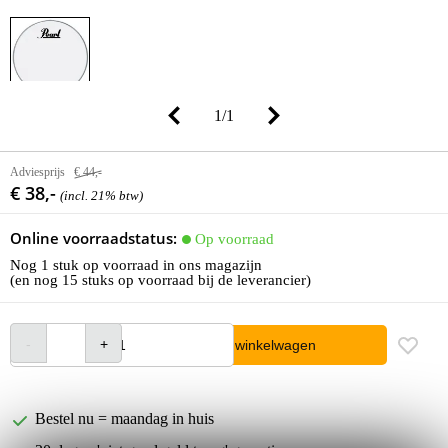
1
/
1
Adviesprijs
€ 44,-
€ 38,-
(incl. 21% btw)
Online voorraadstatus:
Op voorraad
Nog 1 stuk op voorraad in ons magazijn
(en nog 15 stuks op voorraad bij de leverancier)
In winkelwagen
Bestel nu = maandag in huis