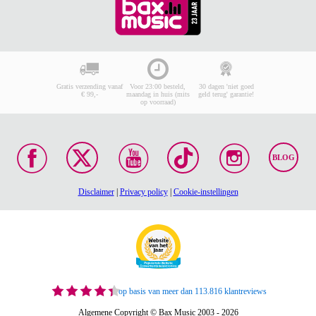
Gratis verzending vanaf
Voor 23:00 besteld,
30 dagen 'niet goed
€ 99,-
maandag in huis (mits
geld terug' garantie!
op voorraad)
BLOG
Disclaimer
|
Privacy policy
|
Cookie-instellingen
op basis van meer dan 113.816 klantreviews
Algemene Copyright © Bax Music 2003 - 2026