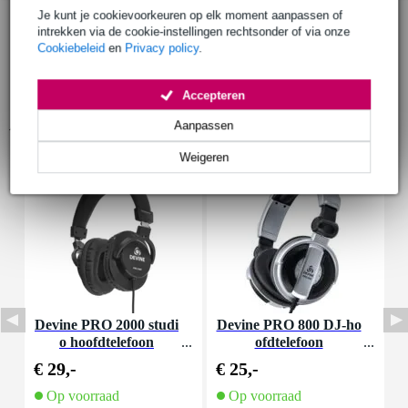
Je kunt je cookievoorkeuren op elk moment aanpassen of
intrekken via de cookie-instellingen rechtsonder of via onze
Cookiebeleid
en
Privacy policy
.
Accepteren
Accessoires (7)
Aanpassen
Weigeren
Devine PRO 2000 studi
Devine PRO 800 DJ-ho
I
o hoofdtelefoon
ofdtelefoon
p
€ 29,-
€ 25,-
€
Op voorraad
Op voorraad