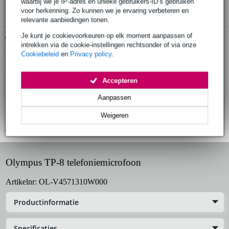
waarbij we je IP-adres en unieke gebruikers-ID’s gebruiken
voor herkenning. Zo kunnen we je ervaring verbeteren en
relevante aanbiedingen tonen.
Je kunt je cookievoorkeuren op elk moment aanpassen of
Gratis ophalen in de winkel
intrekken via de cookie-instellingen rechtsonder of via onze
Cookiebeleid
en
Privacy policy
.
Productinformatie
Accepteren
Telefoniemicrofoon
makkelijk telefoongesprekken opnemen
Aanpassen
geschikt voor vaste- en mobiele telefoons
Weigeren
Bekijk alle productspecificaties
Olympus TP-8 telefoniemicrofoon
Artikelnr:
OL-V4571310W000
Productinformatie
Specificaties