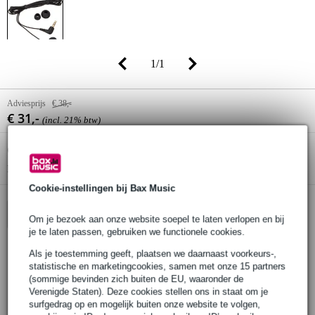
1
/
1
Adviesprijs
€ 38,-
€ 31,-
(incl. 21% btw)
Online voorraadstatus:
Op voorraad
Nog 1 stuk op voorraad in ons magazijn
Cookie-instellingen bij Bax Music
In winkelwagen
Om je bezoek aan onze website soepel te laten verlopen en bij
je te laten passen, gebruiken we functionele cookies.
Als je toestemming geeft, plaatsen we daarnaast voorkeurs-,
Bestel nu = maandag in huis
statistische en marketingcookies, samen met onze 15 partners
(sommige bevinden zich buiten de EU, waaronder de
30 dagen 'niet goed geld terug' garantie
Verenigde Staten). Deze cookies stellen ons in staat om je
surfgedrag op en mogelijk buiten onze website te volgen,
3 jaar Bax Music garantie