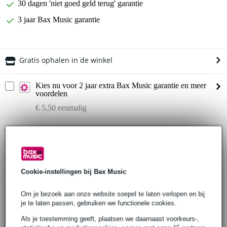
30 dagen 'niet goed geld terug' garantie
3 jaar Bax Music garantie
Gratis ophalen in de winkel
Kies nu voor 2 jaar extra Bax Music garantie en meer
voordelen
€ 5,50 eenmalig
Rode boompole voor NTG, NT en M3
Twijfel je of de
microfoons
bij je past? Doe de check.
Start de check
Cookie-instellingen bij Bax Music
Productinformatie
Om je bezoek aan onze website soepel te laten verlopen en bij
je te laten passen, gebruiken we functionele cookies.
lichtgewicht aluminium constructie
Als je toestemming geeft, plaatsen we daarnaast voorkeurs-,
lock mechanisme