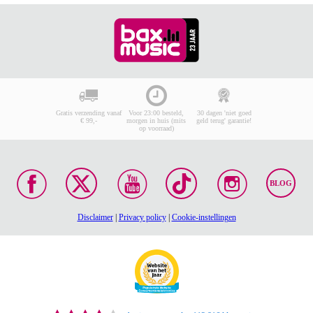
Gratis verzending vanaf
Voor 23:00 besteld,
30 dagen 'niet goed
€ 99,-
morgen in huis (mits
geld terug' garantie!
op voorraad)
BLOG
Disclaimer
|
Privacy policy
|
Cookie-instellingen