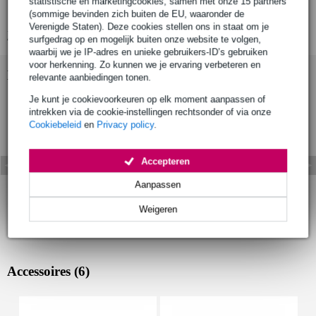
statistische en marketingcookies, samen met onze 15 partners
uiterst gebalanceerd
(sommige bevinden zich buiten de EU, waaronder de
Verenigde Staten). Deze cookies stellen ons in staat om je
Bekijk alle productspecificaties
surfgedrag op en mogelijk buiten onze website te volgen,
waarbij we je IP-adres en unieke gebruikers-ID’s gebruiken
voor herkenning. Zo kunnen we je ervaring verbeteren en
Bekijk ook eens (4)
relevante aanbiedingen tonen.
Je kunt je cookievoorkeuren op elk moment aanpassen of
intrekken via de cookie-instellingen rechtsonder of via onze
Cookiebeleid
en
Privacy policy
.
Accepteren
Aanpassen
Weigeren
Accessoires (6)