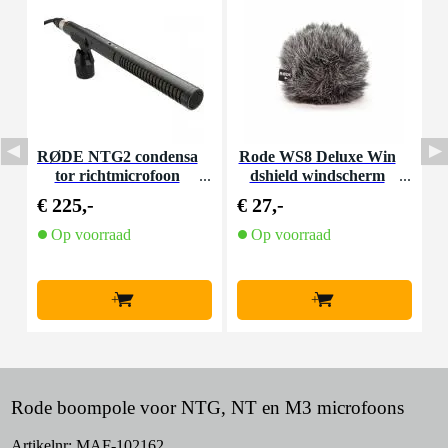
RØDE NTG2 condensa
Rode WS8 Deluxe Win
tor richtmicrofoon
dshield windscherm
€ 225,-
€ 27,-
€
Op voorraad
Op voorraad
+
+
Rode boompole voor NTG, NT en M3 microfoons
Artikelnr:
MAF-102162