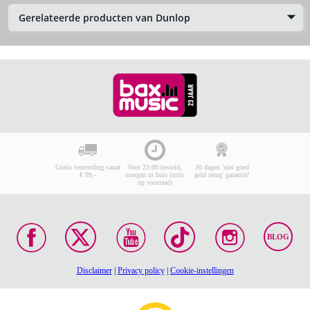
Gerelateerde producten van Dunlop
Gratis verzending vanaf
Voor 23:00 besteld,
30 dagen 'niet goed
€ 99,-
morgen in huis (mits
geld terug' garantie!
op voorraad)
BLOG
Disclaimer
|
Privacy policy
|
Cookie-instellingen