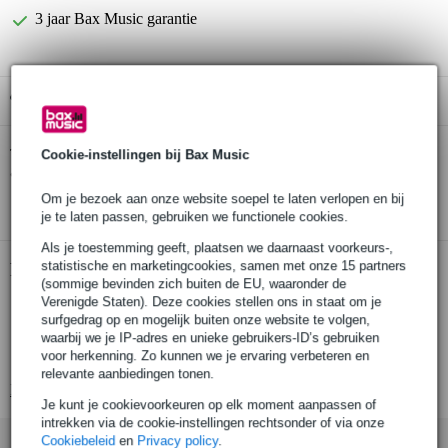
3 jaar Bax Music garantie
Gratis ophalen in de winkel
Dunlop DAP1254 snarenset voor
Twijfel je of de
Cookie-instellingen bij Bax Music
akoestische western gitaar
bij je past? Doe de check.
Om je bezoek aan onze website soepel te laten verlopen en bij
Start de check
je te laten passen, gebruiken we functionele cookies.
Als je toestemming geeft, plaatsen we daarnaast voorkeurs-,
statistische en marketingcookies, samen met onze 15 partners
Productinformatie
(sommige bevinden zich buiten de EU, waaronder de
Verenigde Staten). Deze cookies stellen ons in staat om je
set van 6 snaren
surfgedrag op en mogelijk buiten onze website te volgen,
geschikt voor: akoestische western / folk gitaar
waarbij we je IP-adres en unieke gebruikers-ID’s gebruiken
voor herkenning. Zo kunnen we je ervaring verbeteren en
extra heldere klank, ideaal voor dof klinkende gitaren
relevante aanbiedingen tonen.
Bekijk alle productspecificaties
Je kunt je cookievoorkeuren op elk moment aanpassen of
intrekken via de cookie-instellingen rechtsonder of via onze
Cookiebeleid
en
Privacy policy
.
Accessoires (25)