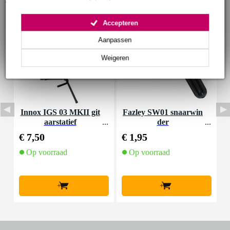
Accepteren
Aanpassen
Weigeren
Innox IGS 03 MKII git
Fazley SW01 snaarwin
aarstatief
der
K
€ 7,50
€ 1,95
€
Op voorraad
Op voorraad
+
+