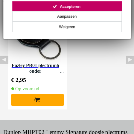
Accepteren
Aanpassen
Weigeren
Fazley PB01 plectrumh
ouder
€ 2,95
Op voorraad
+
Dunlop MHPT02 Lemmy Signature doosje plectrums