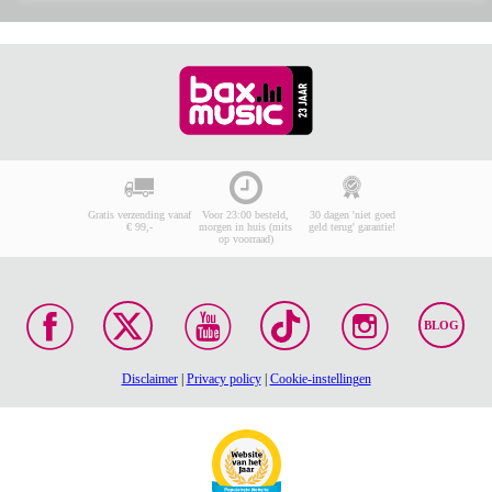
Gratis verzending vanaf
Voor 23:00 besteld,
30 dagen 'niet goed
€ 99,-
morgen in huis (mits
geld terug' garantie!
op voorraad)
BLOG
Disclaimer
|
Privacy policy
|
Cookie-instellingen