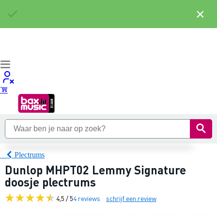
×
Plectrums
Dunlop MHPT02 Lemmy Signature
doosje plectrums
4,5 / 5
4 reviews
schrijf een review