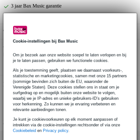
3 jaar Bax Music garantie
Gratis ophalen in de winkel
Cookie-instellingen bij Bax Music
Dunlop MHPT02 Lemmy Signature doosje
Twijfel je of de
plectrums
bij je past? Doe de check.
Om je bezoek aan onze website soepel te laten verlopen en bij
je te laten passen, gebruiken we functionele cookies.
Start de check
Als je toestemming geeft, plaatsen we daarnaast voorkeurs-,
statistische en marketingcookies, samen met onze 15 partners
(sommige bevinden zich buiten de EU, waaronder de
Productinformatie
Verenigde Staten). Deze cookies stellen ons in staat om je
surfgedrag op en mogelijk buiten onze website te volgen,
set van 6 plectra
waarbij we je IP-adres en unieke gebruikers-ID’s gebruiken
Lemmy signature-model
voor herkenning. Zo kunnen we je ervaring verbeteren en
relevante aanbiedingen tonen.
dikte: 1.14 mm
Je kunt je cookievoorkeuren op elk moment aanpassen of
Bekijk alle productspecificaties
intrekken via de cookie-instellingen rechtsonder of via onze
Cookiebeleid
en
Privacy policy
.
Accessoires (1)