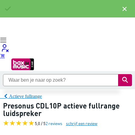
×
Actieve fullrange
Presonus CDL10P actieve fullrange
luidspreker
5,0 / 5
2 reviews
schrijf een review