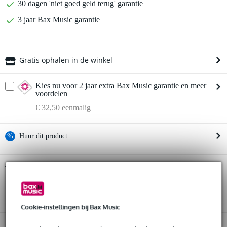
30 dagen 'niet goed geld terug' garantie
3 jaar Bax Music garantie
Gratis ophalen in de winkel
Kies nu voor 2 jaar extra Bax Music garantie en meer
voordelen
€ 32,50 eenmalig
%
Huur dit product
Huur dit product al vanaf 46 euro per maand
Presonus CDL10P actieve fullrange
Twijfel je of de
luidspreker
Huur meerdere producten tegelijk: min. € 300,- en max.
bij je past? Doe de check.
€ 2.500,-
Start de check
Gratis
thuisbezorgd of op te halen in de winkel
Al na 4 maanden maandelijks opzegbaar
Cookie-instellingen bij Bax Music
De mogelijkheid om je product(en) met korting te kopen
Snelle vervanging door Bax Music bij een defect