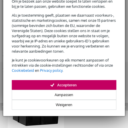
Productinformatie
Om je bezoek aan onze website soepel te laten verlopen en
bij je te laten passen, gebruiken we functionele cookies.
Presonus CDL10P
Als je toestemming geeft, plaatsen we daarnaast voorkeurs-,
Huur dit product
actieve fullrange luidspreker
statistische en marketingcookies, samen met onze 15 partners
te gebruiken als:
(sommige bevinden zich buiten de EU, waaronder de
monitor
Verenigde Staten). Deze cookies stellen ons in staat om je
surfgedrag op en mogelijk buiten onze website te volgen,
topkast (single)
waarbij we je IP-adres en unieke gebruikers-ID’s gebruiken
stack (tot 2 stuks)
voor herkenning. Zo kunnen we je ervaring verbeteren en
relevante aanbiedingen tonen.
Bekijk alle productspecificaties
Je kunt je cookievoorkeuren op elk moment aanpassen of
intrekken via de cookie-instellingen rechtsonder of via onze
Bekijk ook eens (1)
Cookiebeleid
en
Privacy policy
.
Accepteren
Aanpassen
Weigeren