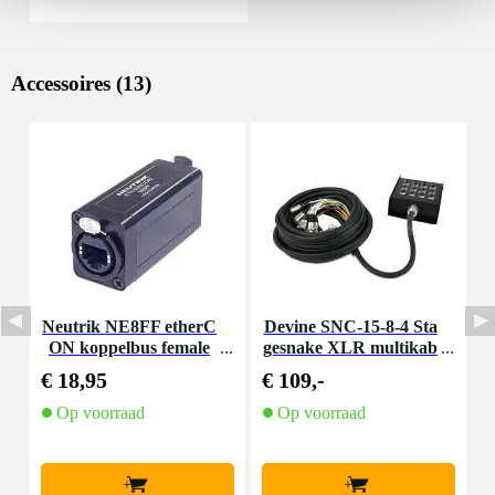
Accessoires (13)
Neutrik NE8FF etherC
Devine SNC-15-8-4 Sta
D
ON koppelbus female
gesnake XLR multikab
a
el 8-weg 15 meter
€ 18,95
€ 109,-
€
Op voorraad
Op voorraad
+
+