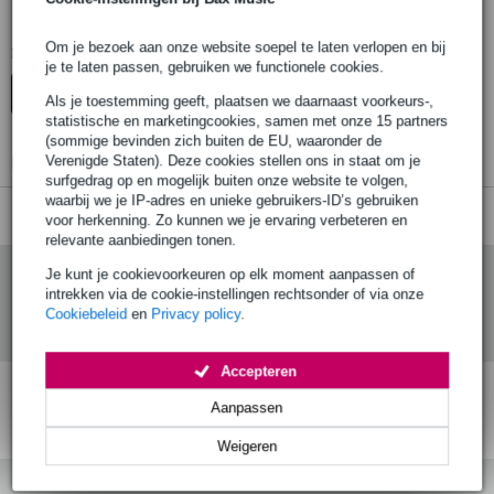
HK Audio 8 inch luidsprekers
Om je bezoek aan onze website soepel te laten verlopen en bij
Er zijn geen producten gevonden.
je te laten passen, gebruiken we functionele cookies.
Top-10
Advies
Als je toestemming geeft, plaatsen we daarnaast voorkeurs-,
statistische en marketingcookies, samen met onze 15 partners
(sommige bevinden zich buiten de EU, waaronder de
Er zijn geen producten gevonden.
Verenigde Staten). Deze cookies stellen ons in staat om je
surfgedrag op en mogelijk buiten onze website te volgen,
waarbij we je IP-adres en unieke gebruikers-ID’s gebruiken
voor herkenning. Zo kunnen we je ervaring verbeteren en
relevante aanbiedingen tonen.
Je kunt je cookievoorkeuren op elk moment aanpassen of
intrekken via de cookie-instellingen rechtsonder of via onze
Cookiebeleid
en
Privacy policy
.
Accepteren
Aanpassen
Gratis verzending vanaf
Voor 23:00 besteld,
30 dagen 'niet goed
€ 99,-
morgen in huis (mits
geld terug' garantie!
op voorraad)
Weigeren