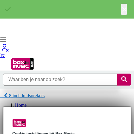
×
8 inch luidsprekers
Home
Pro Audio
Speakers
Speaker-componenten
Interne speaker-componenten
8 inch luidsprekers
Cookie-instellingen bij Bax Music