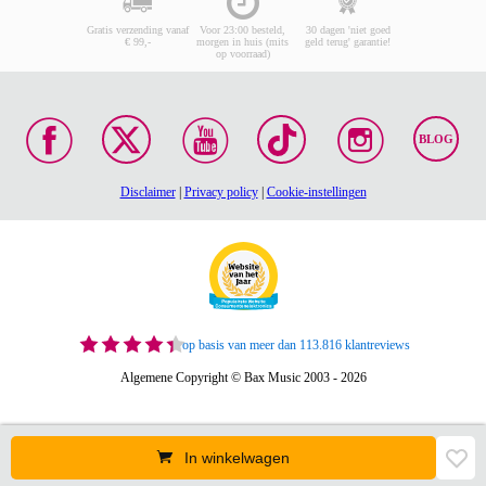
Gratis verzending vanaf
Voor 23:00 besteld,
30 dagen 'niet goed
€ 99,-
morgen in huis (mits
geld terug' garantie!
op voorraad)
BLOG
Disclaimer
|
Privacy policy
|
Cookie-instellingen
op basis van meer dan 113.816 klantreviews
Algemene Copyright © Bax Music 2003 - 2026
In winkelwagen