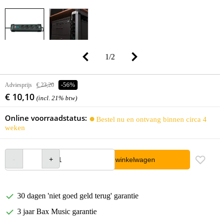
1
/
2
Adviesprijs
€ 23,20
-56%
€ 10,10
(incl. 21% btw)
Online voorraadstatus:
Bestel nu en ontvang binnen circa 4
weken
In winkelwagen
30 dagen 'niet goed geld terug' garantie
3 jaar Bax Music garantie