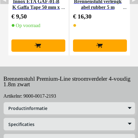
Innox ETA GAF-01-B
Brennenstuhl verlengk
S
K Gaffa Tape 50 mm x
abel rubber 5 m
e
50 m zwart
€ 9,50
€ 16,30
€
Op voorraad
O
l
+
+
Brennenstuhl Premium-Line stroomverdeler 4-voudig
1.8m zwart
Artikelnr:
9000-0017-2193
Productinformatie
Specificaties