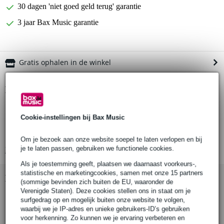
30 dagen 'niet goed geld terug' garantie
3 jaar Bax Music garantie
Gratis ophalen in de winkel
Productinformatie
Brennenstuhl Desktop-Power 1153500222
Cookie-instellingen bij Bax Music
hoekstekker met stopcontacten en USB-aansluitingen
aantal stopcontacten: 2
Om je bezoek aan onze website soepel te laten verlopen en bij
je te laten passen, gebruiken we functionele cookies.
Bekijk alle productspecificaties
Als je toestemming geeft, plaatsen we daarnaast voorkeurs-,
statistische en marketingcookies, samen met onze 15 partners
Bekijk ook eens (1)
(sommige bevinden zich buiten de EU, waaronder de
Verenigde Staten). Deze cookies stellen ons in staat om je
surfgedrag op en mogelijk buiten onze website te volgen,
waarbij we je IP-adres en unieke gebruikers-ID’s gebruiken
voor herkenning. Zo kunnen we je ervaring verbeteren en