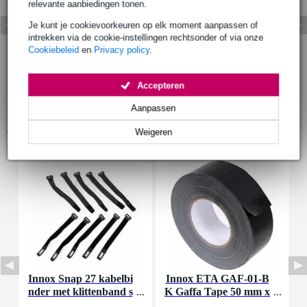
relevante aanbiedingen tonen.
Je kunt je cookievoorkeuren op elk moment aanpassen of
intrekken via de cookie-instellingen rechtsonder of via onze
Cookiebeleid
en
Privacy policy
.
Accepteren
Aanpassen
Accessoires (5)
Weigeren
Innox Snap 27 kabelbi
Innox ETA GAF-01-B
P
nder met klittenband s
K Gaffa Tape 50 mm x
k
mal zwart (10 stuks)
50 m zwart