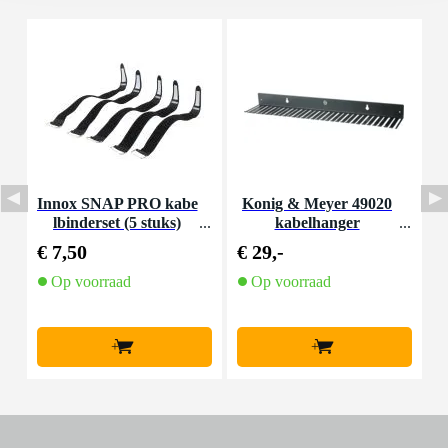
Innox SNAP PRO kabe
Konig & Meyer 49020
S
lbinderset (5 stuks)
kabelhanger
e
€ 7,50
€ 29,-
€
Op voorraad
Op voorraad
O
l
+
+