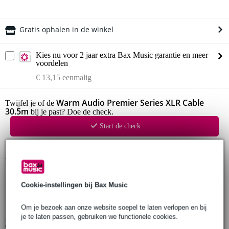
Gratis ophalen in de winkel
Kies nu voor 2 jaar extra Bax Music garantie en meer
voordelen
€ 13,15 eenmalig
Warm Audio Premier Series XLR Cable
Twijfel je of de
30.5m
bij je past? Doe de check.
Start de check
Productinformatie
Warm Audio Premier Series
Cookie-instellingen bij Bax Music
XLR kabel
lengte: 30.5 m
Om je bezoek aan onze website soepel te laten verlopen en bij
je te laten passen, gebruiken we functionele cookies.
Bekijk alle productspecificaties