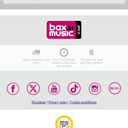
Gratis verzending vanaf
Voor 23:00 besteld,
30 dagen 'niet goed
€ 99,-
morgen in huis (mits
geld terug' garantie!
op voorraad)
BLOG
Disclaimer
|
Privacy policy
|
Cookie-instellingen