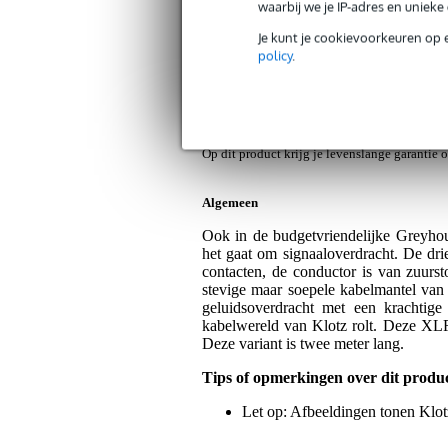
waarbij we je IP-adres en uniek
Klotz GRG1FM02.0 Greyhound XLR mi
Je kunt je cookievoorkeuren op 
Artikelnr:
9000-0072-0362
policy
.
Servicebelofte
Bax Music Garantie
: Op dit product kri
Op dit product krijg je levenslange garantie 
Algemeen
Ook in de budgetvriendelijke Greyhou
het gaat om signaaloverdracht. De dr
contacten, de conductor is van zuurst
stevige maar soepele kabelmantel van 
geluidsoverdracht met een krachtige
kabelwereld van Klotz rolt. Deze XLR-
Deze variant is twee meter lang.
Tips of opmerkingen over dit produ
Let op: Afbeeldingen tonen Klotz