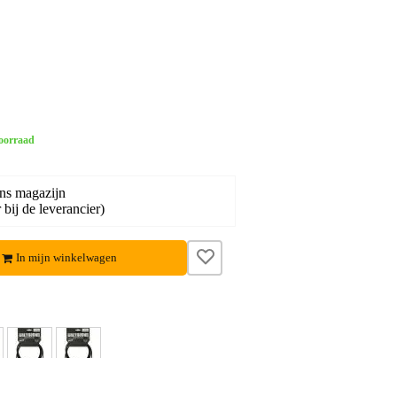
oorraad
ons magazijn
bij de leverancier)
In mijn winkelwagen