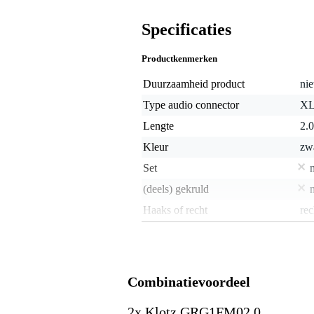
Specificaties
Productkenmerken
Duurzaamheid product
nie
Type audio connector
XL
Lengte
2.
Kleur
zw
Set
(deels) gekruld
Haaks of recht
rec
Gewicht en afmetingen inclusief verpakking
Gewicht
20
(incl. verpakking)
Combinatievoordeel
Afmeting
27,
(incl. verpakking)
2x Klotz GRG1FM02.0