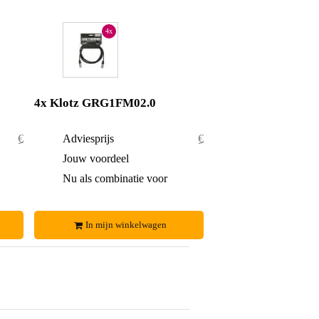
4x
4x Klotz GRG1FM02.0
€ 28,60
Adviesprijs
€ 57,20
€ 1,60
Jouw voordeel
€ 5,20
€ 27,-
Nu als combinatie voor
€ 52,-
In mijn winkelwagen