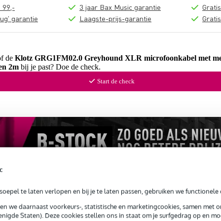
 99,-
3 jaar Bax Music garantie
Grati
ug' garantie
Laagste-prijs-garantie
Grati
of de
Klotz GRG1FM02.0 Greyhound XLR microfoonkabel met me
en 2m
bij je past? Doe de check.
Start de check
c
oepel te laten verlopen en bij je te laten passen, gebruiken we functionele 
sen we daarnaast voorkeurs-, statistische en marketingcookies, samen met 
nigde Staten). Deze cookies stellen ons in staat om je surfgedrag op en mog