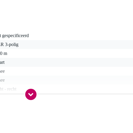
t gespecificeerd
R 3-polig
00 m
art
nee
nee
ht - recht
0 gr
0 x 25,0 x 2,5 cm