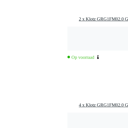
ctoren
er ETP koper)
Op voorraad