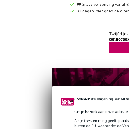
Gratis verzending vanaf €
30 dagen 'niet goed geld ter
Twijfel je 
connector
Cookie-instellingen bij Bax Musi
Om je bezoek aan onze website s
Als je toestemming geeft, plaat
buiten de EU, waaronder de Vere
Productinformatie
Reviews
(1)