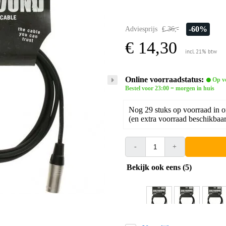
-60%
Adviesprijs
€ 36,-
€ 14,30
incl. 21% btw
Online voorraadstatus:
Op v
Bestel voor 23:00 = morgen in huis
Nog 29 stuks op voorraad in 
(en extra voorraad beschikbaar 
-
+
Bekijk ook eens (5)