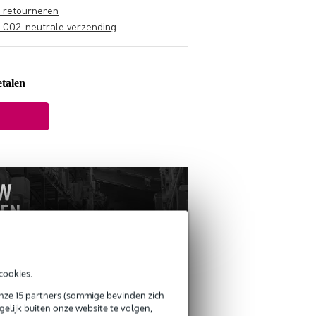
s retourneren
s CO2-neutrale verzending
talen
cookies.
onze 15 partners (sommige bevinden zich
ANDEREN KOCHTEN
elijk buiten onze website te volgen,
OOK