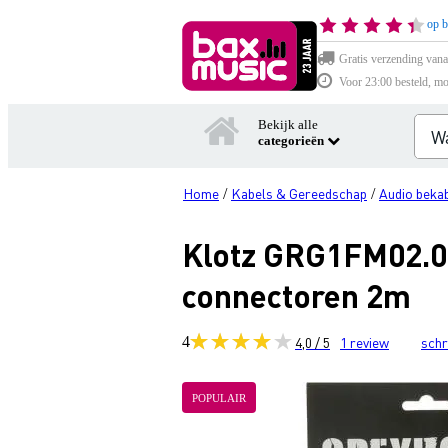
op b
Gratis verzending vana
Voor 23:00 besteld, mo
Bekijk alle
categorieën
Home
Kabels & Gereedschap
Audio bekab
/
/
Klotz GRG1FM02.0
connectoren 2m
4
4,0 / 5
1
review
schr
POPULAIR