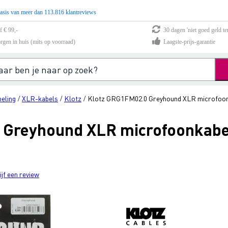
asis van meer dan 113.816 klantreviews
f € 99,-
30 dagen 'niet goed geld te
rgen in huis (mits op voorraad)
Laagste-prijs-garantie
eling
XLR-kabels
Klotz
Klotz GRG1FM02.0 Greyhound XLR microfoon
/
/
/
 Greyhound XLR microfoonkabe
ijf een review