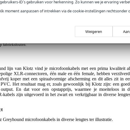
e gebruikers-ID’s gebruiken voor herkenning. Zo kunnen we je ervaring verb
crofoonkabel met metalen connectoren 2m
elk moment aanpassen of intrekken via de cookie-instellingen rechtsonder 
Weigeren
Aan
jg je levenslange garantie op fabrieksfouten.
op fabrieksfouten.
nd lijn van Klotz vind je microfoonkabels met een prima kwaliteit al
iepolige XLR-connectoren, één male en één female, hebben verzilverd
ofvrij koper met een spiraalvormige afscherming en dit alles zit in ee
PVC. Het resultaat mag er, zoals gewoonlijk bij Klotz zijn: een goed
 output. En dat voor een opstapprijs, waarmee je moeiteloos in d
kabels zijn uitgevoerd in het zwart en verkrijgbaar in diverse lengtes
ct
 Greyhound microfoonkabels in diverse lengtes ter illustratie.