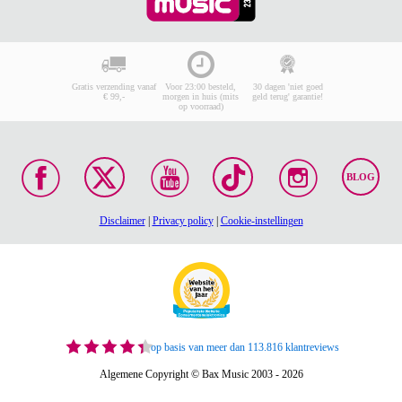
Gratis verzending vanaf
Voor 23:00 besteld,
30 dagen 'niet goed
€ 99,-
morgen in huis (mits
geld terug' garantie!
op voorraad)
BLOG
Disclaimer
|
Privacy policy
|
Cookie-instellingen
op basis van meer dan 113.816 klantreviews
Algemene Copyright © Bax Music 2003 - 2026