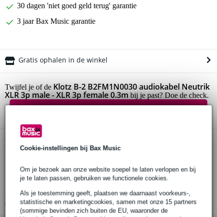
30 dagen 'niet goed geld terug' garantie
3 jaar Bax Music garantie
Gratis ophalen in de winkel
Klotz B-2 B2FM1N0030 audiokabel Neutrik
Twijfel je of de
XLR 3p male - XLR 3p female 0.3m
bij je past? Doe de check.
Start de check
Productinformatie
Cookie-instellingen bij Bax Music
type: gebalanceerde audiokabel
Om je bezoek aan onze website soepel te laten verlopen en bij
capaciteit: 75 pF/m
je te laten passen, gebruiken we functionele cookies.
aderdikte: 0.22 mm
Als je toestemming geeft, plaatsen we daarnaast voorkeurs-,
Bekijk alle productspecificaties
statistische en marketingcookies, samen met onze 15 partners
(sommige bevinden zich buiten de EU, waaronder de