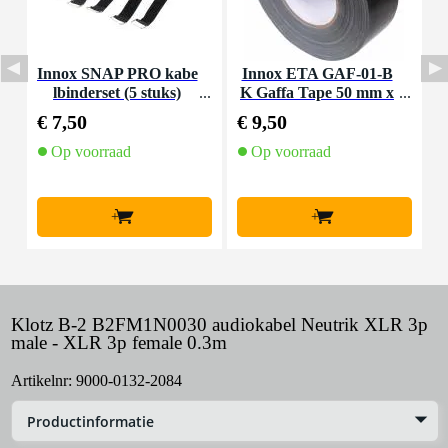
Innox SNAP PRO kabe
Innox ETA GAF-01-B
D
lbinderset (5 stuks)
K Gaffa Tape 50 mm x
e
50 m zwart
€ 7,50
€ 9,50
€
Op voorraad
Op voorraad
+
+
Klotz B-2 B2FM1N0030 audiokabel Neutrik XLR 3p
male - XLR 3p female 0.3m
Artikelnr:
9000-0132-2084
Productinformatie