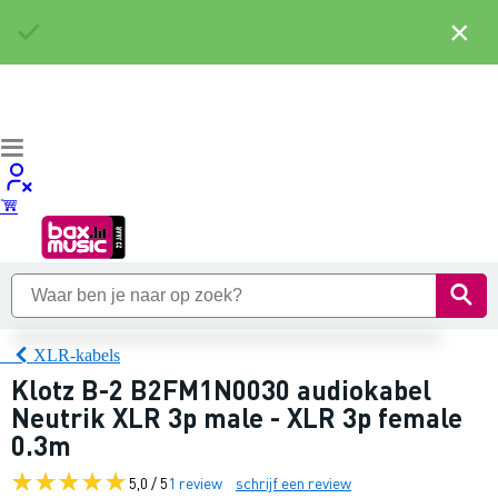
×
XLR-kabels
Klotz B-2 B2FM1N0030 audiokabel
Neutrik XLR 3p male - XLR 3p female
0.3m
5,0 / 5
1 review
schrijf een review