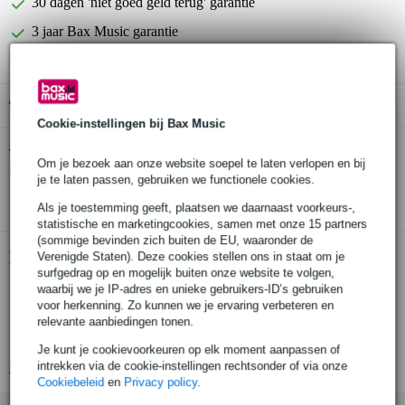
30 dagen 'niet goed geld terug' garantie
3 jaar Bax Music garantie
Gratis ophalen in de winkel
Cookie-instellingen bij Bax Music
Klotz M1FP1N0750 Neutrik XLR/F 3p -
Twijfel je of de
Om je bezoek aan onze website soepel te laten verlopen en bij
rechte jack 2p 7.5 meter mic
bij je past? Doe de check.
je te laten passen, gebruiken we functionele cookies.
Start de check
Als je toestemming geeft, plaatsen we daarnaast voorkeurs-,
statistische en marketingcookies, samen met onze 15 partners
(sommige bevinden zich buiten de EU, waaronder de
Productinformatie
Verenigde Staten). Deze cookies stellen ons in staat om je
surfgedrag op en mogelijk buiten onze website te volgen,
waarbij we je IP-adres en unieke gebruikers-ID’s gebruiken
oerdegelijke ongebalanceerde microfoonkabel
voor herkenning. Zo kunnen we je ervaring verbeteren en
hoogwaardige Neutrik aansluitingen
relevante aanbiedingen tonen.
kabellengte: 7,5 m
Je kunt je cookievoorkeuren op elk moment aanpassen of
Bekijk alle productspecificaties
intrekken via de cookie-instellingen rechtsonder of via onze
Cookiebeleid
en
Privacy policy
.