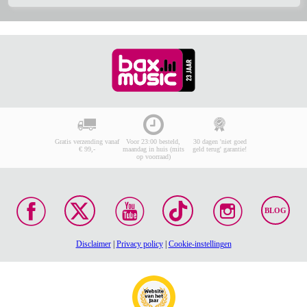
Gratis verzending vanaf
Voor 23:00 besteld,
30 dagen 'niet goed
€ 99,-
maandag in huis (mits
geld terug' garantie!
op voorraad)
BLOG
Disclaimer
|
Privacy policy
|
Cookie-instellingen